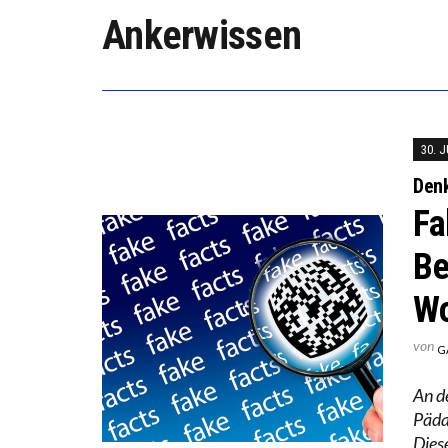
“WIR B
Ankerwissen
DIE VE
30. 
Den
Fa
Be
Wo
von
G
An d
Päda
Dies