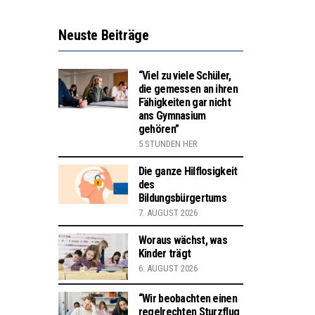
Neuste Beiträge
“Viel zu viele Schüler,
die gemessen an ihren
Fähigkeiten gar nicht
ans Gymnasium
gehören”
5 STUNDEN HER
Die ganze Hilflosigkeit
des
Bildungsbürgertums
7. AUGUST 2026
Woraus wächst, was
Kinder trägt
6. AUGUST 2026
“Wir beobachten einen
regelrechten Sturzflug