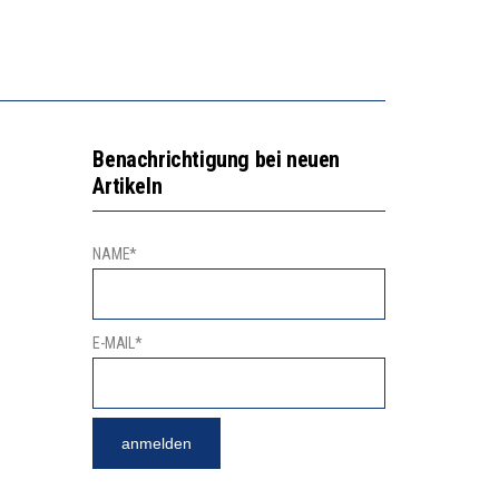
N LERNLEISTUNGEN”
GERT DAS INNOVATIONSPOTENZIAL
“VIEL ZU VIELE SCHÜLER, DIE GEMESSEN AN IHREN FÄHIGKEITEN GAR NICHT ANS GYMNASIUM GEHÖREN”
Benachrichtigung bei neuen
Artikeln
NAME*
E-MAIL*