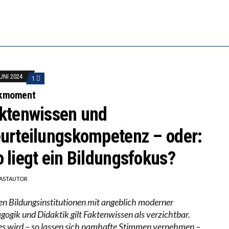
EOBACHTEN EINEN REGELRECHTEN STURZFLUG BEI DE
RSTÄRKTE HARMONISIERUNG IM SCHULWESEN VERRIN
JUNI 2024
1
kmoment
ktenwissen und
urteilungskompetenz – oder:
 liegt ein Bildungsfokus?
ASTAUTOR
en Bildungsinstitutionen mit angeblich moderner
gogik und Didaktik gilt Faktenwissen als verzichtbar.
es wird – so lassen sich namhafte Stimmen vernehmen –