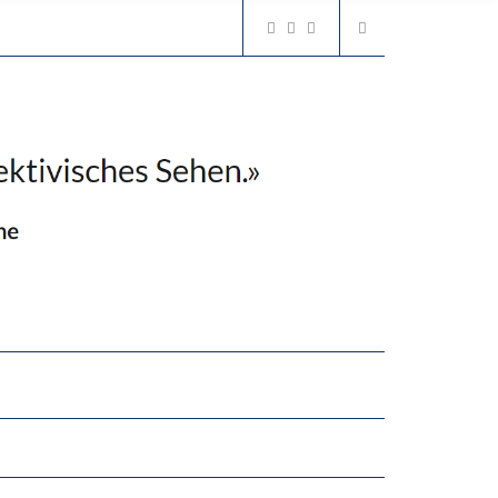
GERT DAS INNOVATIONSPOTENZIAL
“VIEL ZU VIELE SCHÜLER, DIE GEMESSEN AN IHREN FÄHIGKEITEN GAR NICHT ANS GYMNASIUM GEHÖREN”