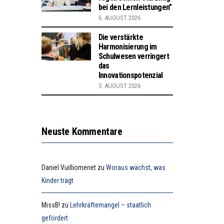
bei den Lernleistungen”
6. AUGUST 2026
Die verstärkte
Harmonisierung im
Schulwesen verringert
das
Innovationspotenzial
5. AUGUST 2026
Neuste Kommentare
Daniel Vuilliomenet
zu
Woraus wächst, was
Kinder trägt
MissB!
zu
Lehrkräftemangel – staatlich
gefördert