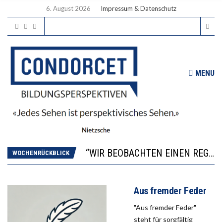
6. August 2026
Impressum & Datenschutz
MENU
ICH WILL MEHR EVIDENZ UND WILL WISSEN, WAS ALL DIE INVESTITIONEN BRINGEN
WORAUS WÄCHST, WAS KINDER TRÄGT
“WIR BEOBACHTEN EINEN REGELRECHTEN STURZFLUG BEI DEN LERNLEISTUNGEN”
DIE VERSTÄRKTE HARMONISIERUNG IM SCHULWESEN VERRINGERT DAS INNOVATIONSPOTENZIAL
WOCHENRÜCKBLICK
2’529 UNTERSCHRIFTEN FÜR «KEINE DIGITALEN GERÄTE IN DEN ERSTEN VIER PRIMARSCHULJAHREN» EINGEREICHT
ICH WILL MEHR EVIDENZ UND WILL WISSEN, WAS ALL DIE INVESTITIONEN BRINGEN
Aus fremder Feder
WORAUS WÄCHST, WAS KINDER TRÄGT
"Aus fremder Feder"
steht für sorgfältig