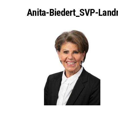
ICH W
Anita-Biedert_SVP-Landr
WORAU