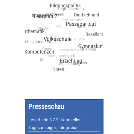
Presseschau
Leserbiefe NZZ- Lehrstellen
Tagesanzeiger, Integration