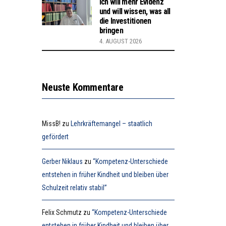
Ich will mehr Evidenz
und will wissen, was all
die Investitionen
bringen
4. AUGUST 2026
Neuste Kommentare
MissB!
zu
Lehrkräftemangel – staatlich
gefördert
Gerber Niklaus
zu
“Kompetenz-Unterschiede
entstehen in früher Kindheit und bleiben über
Schulzeit relativ stabil”
Felix Schmutz
zu
“Kompetenz-Unterschiede
entstehen in früher Kindheit und bleiben über