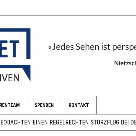
ORENTEAM
SPENDEN
KONTAKT
ILL MEHR EVIDENZ UND WILL WISSEN, WAS ALL DIE I
S WÄCHST, WAS KINDER TRÄGT
BEOBACHTEN EINEN REGELRECHTEN STURZFLUG BEI D
ERSTÄRKTE HARMONISIERUNG IM SCHULWESEN VERRI