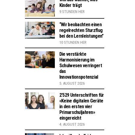
Kinder trägt
9 STUNDEN HER
“Wir beobachten einen
regelrechten Sturzflug
bei den Lernleistungen”
10 STUNDEN HER
Die verstärkte
Harmonisierung im
Schulwesen verringert
das
Innovationspotenzial
5. AUGUST 2026
2’529 Unterschriften für
«Keine digitalen Geräte
in den ersten vier
Primarschuljahren»
eingereicht
4. AUGUST 2026