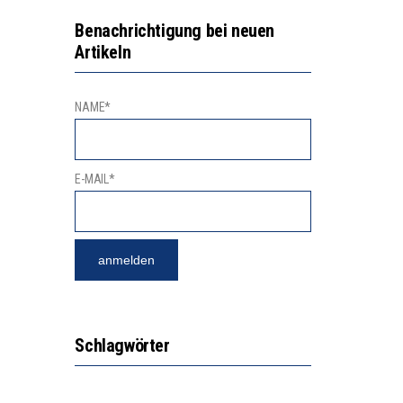
2’529 UNTERSCHRIFTEN FÜR «KEINE DIGITALEN GERÄTE IN DEN ERSTEN VIER PRIMARSCHULJAHREN» EINGEREICHT
NVESTITIONEN BRINGEN
Benachrichtigung bei neuen
Artikeln
NAME*
E-MAIL*
Schlagwörter