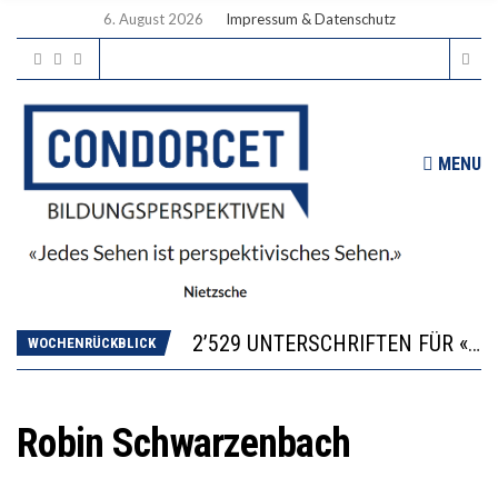
6. August 2026
Impressum & Datenschutz
MENU
“KOMPETENZ-UNTERSCHIEDE ENTSTEHEN IN FRÜHER KINDHEIT UND BLEIBEN ÜBER SCHULZEIT RELATIV STABIL”
DIE VERSTÄRKTE HARMONISIERUNG IM SCHULWESEN VERRINGERT DAS INNOVATIONSPOTENZIAL
2’529 UNTERSCHRIFTEN FÜR «KEINE DIGITALEN GERÄTE IN DEN ERSTEN VIER PRIMARSCHULJAHREN» EINGEREICHT
WOCHENRÜCKBLICK
ICH WILL MEHR EVIDENZ UND WILL WISSEN, WAS ALL DIE INVESTITIONEN BRINGEN
DER US-ÖKONOM WALLACE OATES: FÖDERALISMUS IM BILDUNGSBEREICH
“KOMPETENZ-UNTERSCHIEDE ENTSTEHEN IN FRÜHER KINDHEIT UND BLEIBEN ÜBER SCHULZEIT RELATIV STABIL”
Robin Schwarzenbach
DIE VERSTÄRKTE HARMONISIERUNG IM SCHULWESEN VERRINGERT DAS INNOVATIONSPOTENZIAL