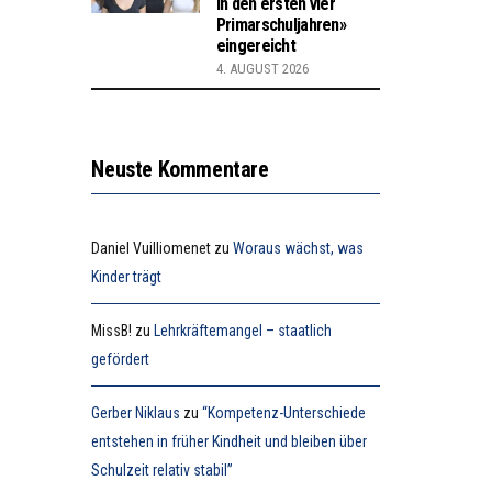
in den ersten vier
Primarschuljahren»
eingereicht
4. AUGUST 2026
Neuste Kommentare
Daniel Vuilliomenet
zu
Woraus wächst, was
Kinder trägt
MissB!
zu
Lehrkräftemangel – staatlich
gefördert
Gerber Niklaus
zu
“Kompetenz-Unterschiede
entstehen in früher Kindheit und bleiben über
Schulzeit relativ stabil”