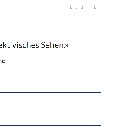
2’529 UNTERSCHRIFTEN FÜR «KEINE DIGITALEN GERÄTE IN DEN ERSTEN VIER PRIMARSCHULJAHREN» EINGEREICHT
N LERNLEISTUNGEN”