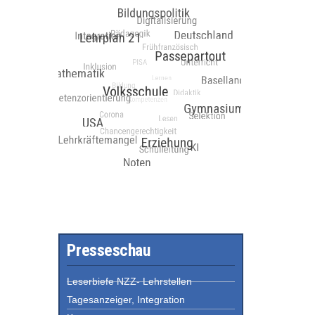
Presseschau
Leserbiefe NZZ- Lehrstellen
Tagesanzeiger, Integration