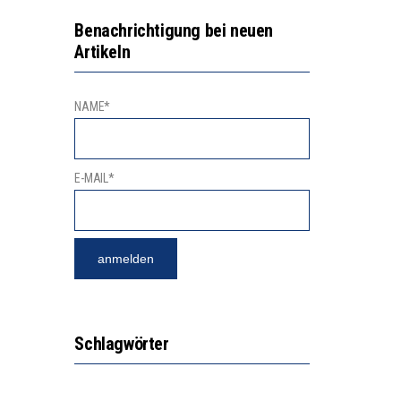
GERT DAS INNOVATIONSPOTENZIAL
2’529 UNTERSCHRIFTEN FÜR «KEINE DIGITALEN GERÄTE IN DEN ERSTEN VIER PRIMARSCHULJAHREN» EINGEREICHT
Benachrichtigung bei neuen
Artikeln
NAME*
E-MAIL*
Schlagwörter