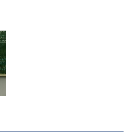
RSTÄRKTE HARMONISIERUNG IM SCHULWESEN VERRIN
NZE HILFLOSIGKEIT DES BILDUNGSBÜRGERTUMS