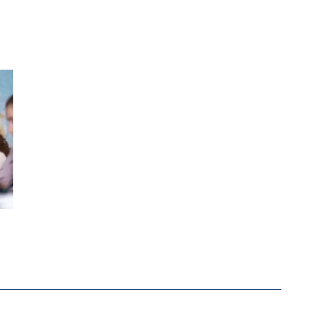
EOBACHTEN EINEN REGELRECHTEN STURZFLUG BEI DE
RSTÄRKTE HARMONISIERUNG IM SCHULWESEN VERRIN