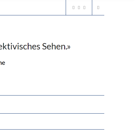
GERT DAS INNOVATIONSPOTENZIAL
“VIEL ZU VIELE SCHÜLER, DIE GEMESSEN AN IHREN FÄHIGKEITEN GAR NICHT ANS GYMNASIUM GEHÖREN”