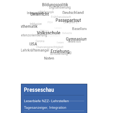
Presseschau
Leserbiefe NZZ- Lehrstellen
Tagesanzeiger, Integration