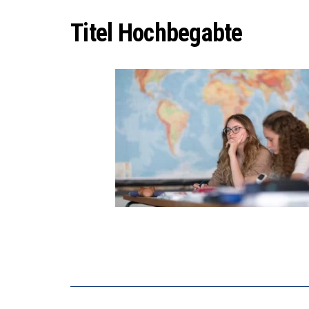
“WIR B
DIE VE
Titel Hochbegabte