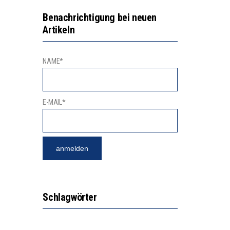
N LERNLEISTUNGEN”
GERT DAS INNOVATIONSPOTENZIAL
Benachrichtigung bei neuen
Artikeln
“VIEL ZU VIELE SCHÜLER, DIE GEMESSEN AN IHREN FÄHIGKEITEN GAR NICHT ANS GYMNASIUM GEHÖREN”
NAME*
E-MAIL*
Schlagwörter