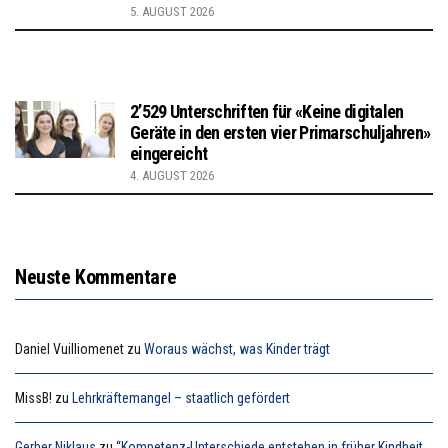
5. AUGUST 2026
2’529 Unterschriften für «Keine digitalen
Geräte in den ersten vier Primarschuljahren»
eingereicht
4. AUGUST 2026
Neuste Kommentare
Daniel Vuilliomenet
zu
Woraus wächst, was Kinder trägt
MissB!
zu
Lehrkräftemangel – staatlich gefördert
Gerber Niklaus
zu
“Kompetenz-Unterschiede entstehen in früher Kindheit