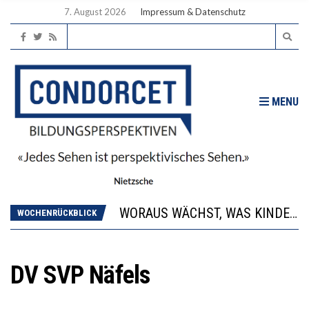
7. August 2026
Impressum & Datenschutz
MENU
2’529 UNTERSCHRIFTEN FÜR «KEINE DIGITALEN GERÄTE IN DEN ERSTEN VIER PRIMARSCHULJAHREN» EINGEREICHT
DIE GANZE HILFLOSIGKEIT DES BILDUNGSBÜRGERTUMS
WORAUS WÄCHST, WAS KINDER TRÄGT
WOCHENRÜCKBLICK
“WIR BEOBACHTEN EINEN REGELRECHTEN STURZFLUG BEI DEN LERNLEISTUNGEN”
DIE VERSTÄRKTE HARMONISIERUNG IM SCHULWESEN VERRINGERT DAS INNOVATIONSPOTENZIAL
2’529 UNTERSCHRIFTEN FÜR «KEINE DIGITALEN GERÄTE IN DEN ERSTEN VIER PRIMARSCHULJAHREN» EINGEREICHT
DV SVP Näfels
DIE GANZE HILFLOSIGKEIT DES BILDUNGSBÜRGERTUMS