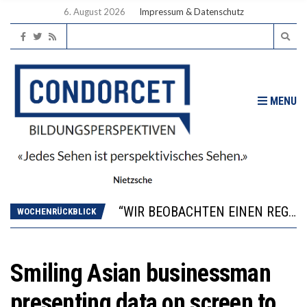
6. August 2026
Impressum & Datenschutz
MENU
ICH WILL MEHR EVIDENZ UND WILL WISSEN, WAS ALL DIE INVESTITIONEN BRINGEN
WORAUS WÄCHST, WAS KINDER TRÄGT
“WIR BEOBACHTEN EINEN REGELRECHTEN STURZFLUG BEI DEN LERNLEISTUNGEN”
WOCHENRÜCKBLICK
DIE VERSTÄRKTE HARMONISIERUNG IM SCHULWESEN VERRINGERT DAS INNOVATIONSPOTENZIAL
2’529 UNTERSCHRIFTEN FÜR «KEINE DIGITALEN GERÄTE IN DEN ERSTEN VIER PRIMARSCHULJAHREN» EINGEREICHT
ICH WILL MEHR EVIDENZ UND WILL WISSEN, WAS ALL DIE INVESTITIONEN BRINGEN
Smiling Asian businessman
WORAUS WÄCHST, WAS KINDER TRÄGT
presenting data on screen to