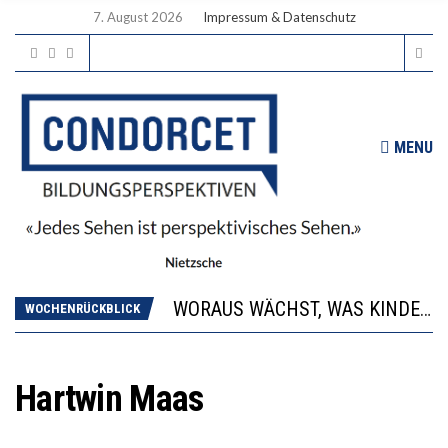
7. August 2026
Impressum & Datenschutz
MENU
2’529 UNTERSCHRIFTEN FÜR «KEINE DIGITALEN GERÄTE IN DEN ERSTEN VIER PRIMARSCHULJAHREN» EINGEREICHT
DIE GANZE HILFLOSIGKEIT DES BILDUNGSBÜRGERTUMS
WORAUS WÄCHST, WAS KINDER TRÄGT
WOCHENRÜCKBLICK
“WIR BEOBACHTEN EINEN REGELRECHTEN STURZFLUG BEI DEN LERNLEISTUNGEN”
DIE VERSTÄRKTE HARMONISIERUNG IM SCHULWESEN VERRINGERT DAS INNOVATIONSPOTENZIAL
2’529 UNTERSCHRIFTEN FÜR «KEINE DIGITALEN GERÄTE IN DEN ERSTEN VIER PRIMARSCHULJAHREN» EINGEREICHT
Hartwin Maas
DIE GANZE HILFLOSIGKEIT DES BILDUNGSBÜRGERTUMS