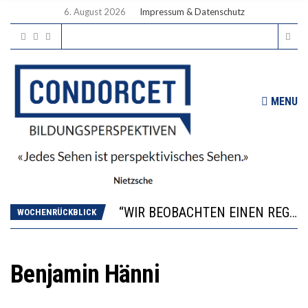
6. August 2026
Impressum & Datenschutz
MENU
ICH WILL MEHR EVIDENZ UND WILL WISSEN, WAS ALL DIE INVESTITIONEN BRINGEN
WORAUS WÄCHST, WAS KINDER TRÄGT
“WIR BEOBACHTEN EINEN REGELRECHTEN STURZFLUG BEI DEN LERNLEISTUNGEN”
WOCHENRÜCKBLICK
DIE VERSTÄRKTE HARMONISIERUNG IM SCHULWESEN VERRINGERT DAS INNOVATIONSPOTENZIAL
2’529 UNTERSCHRIFTEN FÜR «KEINE DIGITALEN GERÄTE IN DEN ERSTEN VIER PRIMARSCHULJAHREN» EINGEREICHT
ICH WILL MEHR EVIDENZ UND WILL WISSEN, WAS ALL DIE INVESTITIONEN BRINGEN
Benjamin Hänni
WORAUS WÄCHST, WAS KINDER TRÄGT