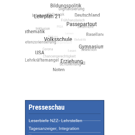
Presseschau
Leserbiefe NZZ- Lehrstellen
Tagesanzeiger, Integration