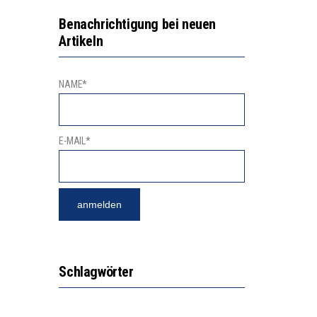
GERT DAS INNOVATIONSPOTENZIAL
2’529 UNTERSCHRIFTEN FÜR «KEINE DIGITALEN GERÄTE IN DEN ERSTEN VIER PRIMARSCHULJAHREN» EINGEREICHT
Benachrichtigung bei neuen
Artikeln
NAME*
E-MAIL*
Schlagwörter