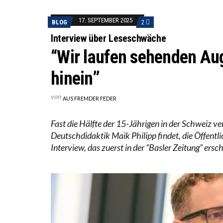
DIE VE
17. SEPTEMBER 2025
BLOG
2
DIE GA
Interview über Leseschwäche
“Wir laufen sehenden Au
hinein”
von
AUS FREMDER FEDER
Fast die Hälfte der 15-Jährigen in der Schweiz ve
Deutschdidaktik Maik Philipp findet, die Öffentli
Interview, das zuerst in der “Basler Zeitung” ersch