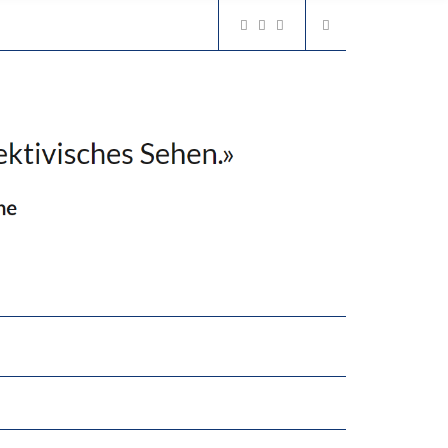
2’529 UNTERSCHRIFTEN FÜR «KEINE DIGITALEN GERÄTE IN DEN ERSTEN VIER PRIMARSCHULJAHREN» EINGEREICHT
N LERNLEISTUNGEN”