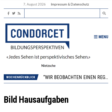
7. August 2026
Impressum & Datenschutz
MENU
ICH WILL MEHR EVIDENZ UND WILL WISSEN, WAS ALL DIE INVESTITIONEN BRINGEN
WORAUS WÄCHST, WAS KINDER TRÄGT
“WIR BEOBACHTEN EINEN REGELRECHTEN STURZFLUG BEI DEN LERNLEISTUNGEN”
WOCHENRÜCKBLICK
DIE VERSTÄRKTE HARMONISIERUNG IM SCHULWESEN VERRINGERT DAS INNOVATIONSPOTENZIAL
2’529 UNTERSCHRIFTEN FÜR «KEINE DIGITALEN GERÄTE IN DEN ERSTEN VIER PRIMARSCHULJAHREN» EINGEREICHT
ICH WILL MEHR EVIDENZ UND WILL WISSEN, WAS ALL DIE INVESTITIONEN BRINGEN
Bild Hausaufgaben
WORAUS WÄCHST, WAS KINDER TRÄGT