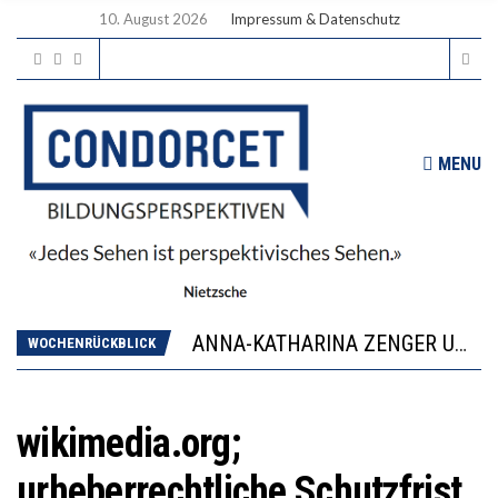
10. August 2026
Impressum & Datenschutz
MENU
WORAUS WÄCHST, WAS KINDER TRÄGT
JAPAN ZEIGT, WIE KINDER ERNÄHRUNG LERNEN – DEUTSCHLAND PENNT
ANNA-KATHARINA ZENGER UND IHRE VERFASSUNGSKENNTNISSE
WOCHENRÜCKBLICK
“VIEL ZU VIELE SCHÜLER, DIE GEMESSEN AN IHREN FÄHIGKEITEN GAR NICHT ANS GYMNASIUM GEHÖREN”
DIE GANZE HILFLOSIGKEIT DES BILDUNGSBÜRGERTUMS
WORAUS WÄCHST, WAS KINDER TRÄGT
wikimedia.org;
JAPAN ZEIGT, WIE KINDER ERNÄHRUNG LERNEN – DEUTSCHLAND PENNT
urheberrechtliche Schutzfrist