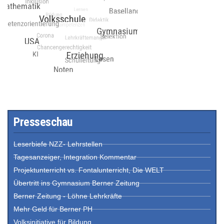
Presseschau
Leserbiefe NZZ- Lehrstellen
Tagesanzeiger, Integration Kommentar
Projektunterricht vs. Fontalunterricht, Die WELT
Übertritt ins Gymnasium Berner Zeitung
Berner Zeitung - Löhne Lehrkräfte
Mehr Geld für Berner PH
Volksinitiative für Bildung