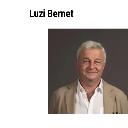
WORAUS
“WIR B
Luzi Bernet
ANNA-K