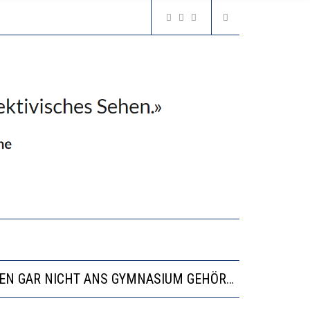
N LERNLEISTUNGEN”
SSE
“VIEL ZU VIELE SCHÜLER, DIE GEMESSEN AN IHREN FÄHIGKEITEN GAR NICHT ANS GYMNASIUM GEHÖREN”