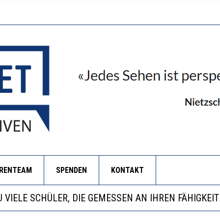
ORENTEAM
SPENDEN
KONTAKT
EOBACHTEN EINEN REGELRECHTEN STURZFLUG BEI DE
ATHARINA ZENGER UND IHRE VERFASSUNGSKENNTNI
NZE HILFLOSIGKEIT DES BILDUNGSBÜRGERTUMS