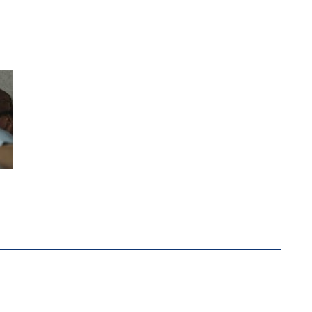
-ÖKONOM WALLACE OATES: FÖDERALISMUS IM BILDU
RSTÄRKTE HARMONISIERUNG IM SCHULWESEN VERRIN