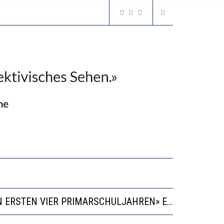
“KOMPETENZ-UNTERSCHIEDE ENTSTEHEN IN FRÜHER KINDHEIT UND BLEIBEN ÜBER SCHULZEIT RELATIV STABIL”
GERT DAS INNOVATIONSPOTENZIAL
2’529 UNTERSCHRIFTEN FÜR «KEINE DIGITALEN GERÄTE IN DEN ERSTEN VIER PRIMARSCHULJAHREN» EINGEREICHT
VESTITIONEN BRINGEN