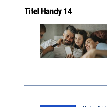
DER US
Titel Handy 14
DIE VE