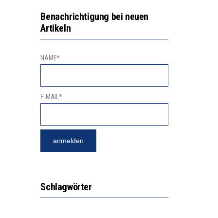
NGSBEREICH
“KOMPETENZ-UNTERSCHIEDE ENTSTEHEN IN FRÜHER KINDHEIT UND BLEIBEN ÜBER SCHULZEIT RELATIV STABIL”
Benachrichtigung bei neuen
Artikeln
GERT DAS INNOVATIONSPOTENZIAL
NAME*
E-MAIL*
Schlagwörter