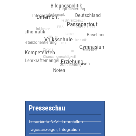
Presseschau
Leserbiefe NZZ- Lehrstellen
Tagesanzeiger, Integration