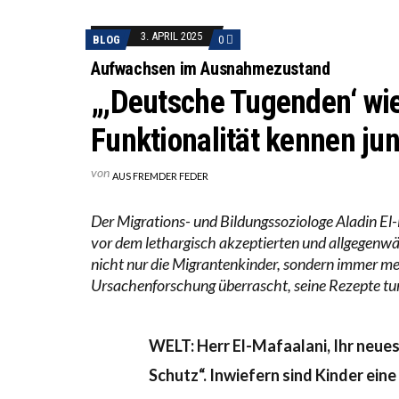
ICH WI
3. APRIL 2025
BLOG
0
WORAUS
Aufwachsen im Ausnahmezustand
„,Deutsche Tugenden‘ wie
Funktionalität kennen jun
von
AUS FREMDER FEDER
Der Migrations- und Bildungssoziologe Aladin El
vor dem lethargisch akzeptierten und allgegenwär
nicht nur die Migrantenkinder, sondern immer meh
Ursachenforschung überrascht, seine Rezepte tun e
WELT: Herr El-Mafaalani, Ihr neue
Schutz“. Inwiefern sind Kinder ein