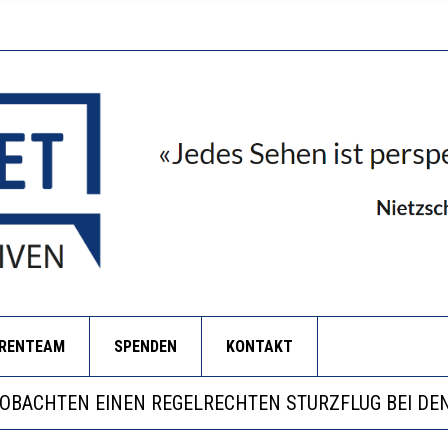
ORENTEAM
SPENDEN
KONTAKT
LL MEHR EVIDENZ UND WILL WISSEN, WAS ALL DIE IN
 WÄCHST, WAS KINDER TRÄGT
EOBACHTEN EINEN REGELRECHTEN STURZFLUG BEI DE
RSTÄRKTE HARMONISIERUNG IM SCHULWESEN VERRIN