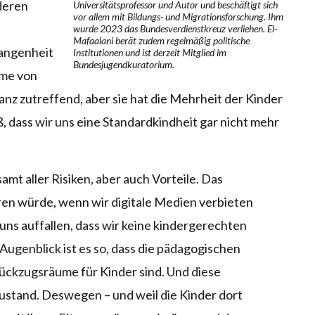
nderen
Universitätsprofessor und Autor und beschäftigt sich
vor allem mit Bildungs- und Migrationsforschung. Ihm
wurde 2023 das Bundesverdienstkreuz verliehen. El-
Mafaalani berät zudem regelmäßig politische
gangenheit
Institutionen und ist derzeit Mitglied im
Bundesjugendkuratorium.
hme von
anz zutreffend, aber sie hat die Mehrheit der Kinder
oß, dass wir uns eine Standardkindheit gar nicht mehr
samt aller Risiken, aber auch Vorteile. Das
ren würde, wenn wir digitale Medien verbieten
s auffallen, dass wir keine kindergerechten
ugenblick ist es so, dass die pädagogischen
Rückzugsräume für Kinder sind. Und diese
Zustand. Deswegen – und weil die Kinder dort