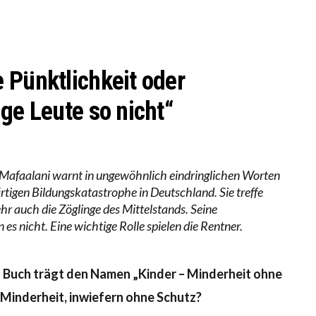
LL MEHR EVIDENZ UND WILL WISSEN, WAS ALL DIE IN
 WÄCHST, WAS KINDER TRÄGT
 Pünktlichkeit oder
ge Leute so nicht“
-Mafaalani warnt in ungewöhnlich eindringlichen Worten
tigen Bildungskatastrophe in Deutschland. Sie treffe
r auch die Zöglinge des Mittelstands. Seine
s nicht. Eine wichtige Rolle spielen die Rentner.
s Buch trägt den Namen „Kinder – Minderheit ohne
e Minderheit, inwiefern ohne Schutz?