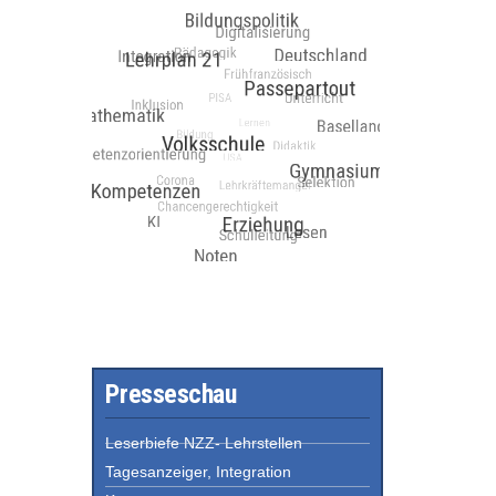
Presseschau
Leserbiefe NZZ- Lehrstellen
Tagesanzeiger, Integration