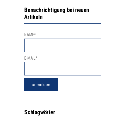
2’529 UNTERSCHRIFTEN FÜR «KEINE DIGITALEN GERÄTE IN DEN ERSTEN VIER PRIMARSCHULJAHREN» EINGEREICHT
VESTITIONEN BRINGEN
Benachrichtigung bei neuen
Artikeln
NAME*
E-MAIL*
Schlagwörter