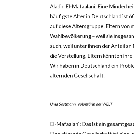
Aladin El-Mafaalani: Eine Minderheit
häufigste Alter in Deutschland ist 
auf diese Altersgruppe. Eltern von 
Wahlbevölkerung – weil sie insgesa
auch, weil unter ihnen der Anteil an
die Vorstellung, Eltern könnten ihre
Wir haben in Deutschland ein Probl
alternden Gesellschaft.
Uma Sostmann, Volontärin der WELT
El-Mafaalani: Das ist ein gesamtgese
Eine alternde Gesellschaft ist eine,