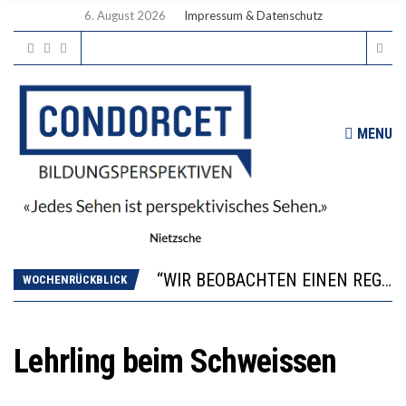
6. August 2026
Impressum & Datenschutz
MENU
ICH WILL MEHR EVIDENZ UND WILL WISSEN, WAS ALL DIE INVESTITIONEN BRINGEN
WORAUS WÄCHST, WAS KINDER TRÄGT
“WIR BEOBACHTEN EINEN REGELRECHTEN STURZFLUG BEI DEN LERNLEISTUNGEN”
WOCHENRÜCKBLICK
DIE VERSTÄRKTE HARMONISIERUNG IM SCHULWESEN VERRINGERT DAS INNOVATIONSPOTENZIAL
2’529 UNTERSCHRIFTEN FÜR «KEINE DIGITALEN GERÄTE IN DEN ERSTEN VIER PRIMARSCHULJAHREN» EINGEREICHT
ICH WILL MEHR EVIDENZ UND WILL WISSEN, WAS ALL DIE INVESTITIONEN BRINGEN
Lehrling beim Schweissen
WORAUS WÄCHST, WAS KINDER TRÄGT