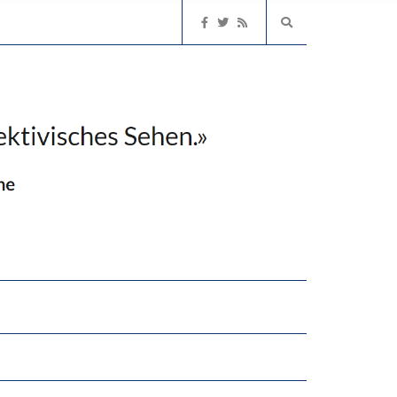
2’529 UNTERSCHRIFTEN FÜR «KEINE DIGITALEN GERÄTE IN DEN ERSTEN VIER PRIMARSCHULJAHREN» EINGEREICHT
EN LERNLEISTUNGEN”