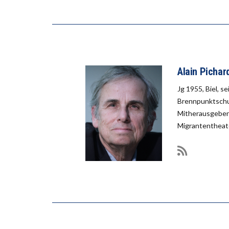
Alain Pichar
Jg 1955, Biel, s
Brennpunktschul
Mitherausgeber 
Migrantentheate