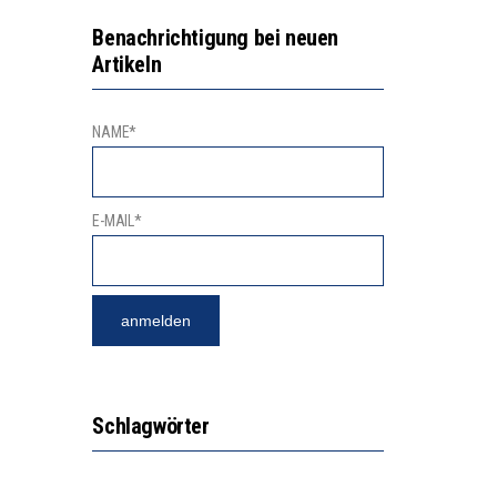
NGERT DAS INNOVATIONSPOTENZIAL
2’529 UNTERSCHRIFTEN FÜR «KEINE DIGITALEN GERÄTE IN DEN ERSTEN VIER PRIMARSCHULJAHREN» EINGEREICHT
Benachrichtigung bei neuen
Artikeln
NAME*
E-MAIL*
Schlagwörter