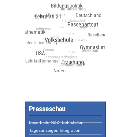
Presseschau
Leserbiefe NZZ- Lehrstellen
Tagesanzeiger, Integration