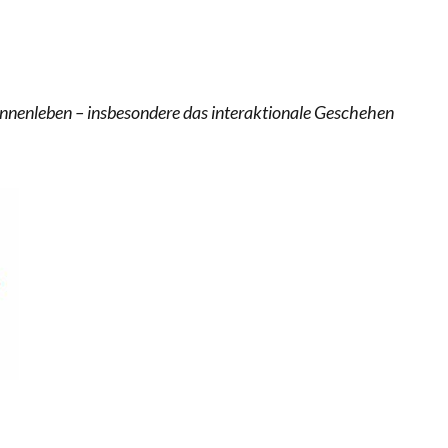
ERSTÄRKTE HARMONISIERUNG IM SCHULWESEN VERRI
ANZE HILFLOSIGKEIT DES BILDUNGSBÜRGERTUMS
 Innenleben – insbesondere das interaktionale Geschehen