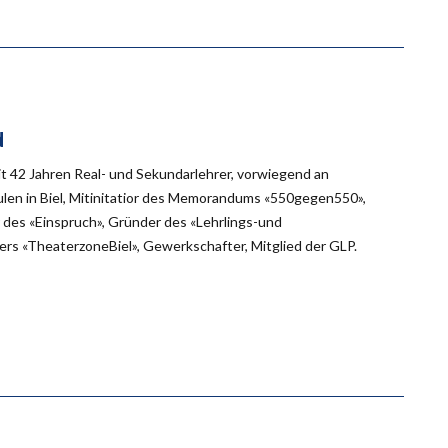
d
eit 42 Jahren Real- und Sekundarlehrer, vorwiegend an
en in Biel, Mitinitatior des Memorandums «550gegen550»,
des «Einspruch», Gründer des «Lehrlings-und
rs «TheaterzoneBiel», Gewerkschafter, Mitglied der GLP.