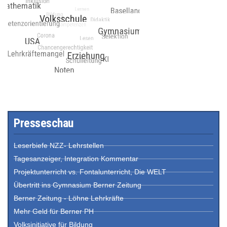
Presseschau
Leserbiefe NZZ- Lehrstellen
Tagesanzeiger, Integration Kommentar
Projektunterricht vs. Fontalunterricht, Die WELT
Übertritt ins Gymnasium Berner Zeitung
Berner Zeitung - Löhne Lehrkräfte
Mehr Geld für Berner PH
Volksinitiative für Bildung