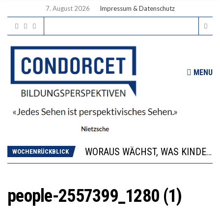
7. August 2026
Impressum & Datenschutz
MENU
2’529 UNTERSCHRIFTEN FÜR «KEINE DIGITALEN GERÄTE IN DEN ERSTEN VIER PRIMARSCHULJAHREN» EINGEREICHT
DIE GANZE HILFLOSIGKEIT DES BILDUNGSBÜRGERTUMS
WORAUS WÄCHST, WAS KINDER TRÄGT
WOCHENRÜCKBLICK
“WIR BEOBACHTEN EINEN REGELRECHTEN STURZFLUG BEI DEN LERNLEISTUNGEN”
DIE VERSTÄRKTE HARMONISIERUNG IM SCHULWESEN VERRINGERT DAS INNOVATIONSPOTENZIAL
2’529 UNTERSCHRIFTEN FÜR «KEINE DIGITALEN GERÄTE IN DEN ERSTEN VIER PRIMARSCHULJAHREN» EINGEREICHT
people-2557399_1280 (1)
DIE GANZE HILFLOSIGKEIT DES BILDUNGSBÜRGERTUMS