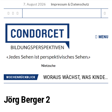
7. August 2026
Impressum & Datenschutz
MENU
2’529 UNTERSCHRIFTEN FÜR «KEINE DIGITALEN GERÄTE IN DEN ERSTEN VIER PRIMARSCHULJAHREN» EINGEREICHT
DIE GANZE HILFLOSIGKEIT DES BILDUNGSBÜRGERTUMS
WORAUS WÄCHST, WAS KINDER TRÄGT
WOCHENRÜCKBLICK
“WIR BEOBACHTEN EINEN REGELRECHTEN STURZFLUG BEI DEN LERNLEISTUNGEN”
DIE VERSTÄRKTE HARMONISIERUNG IM SCHULWESEN VERRINGERT DAS INNOVATIONSPOTENZIAL
2’529 UNTERSCHRIFTEN FÜR «KEINE DIGITALEN GERÄTE IN DEN ERSTEN VIER PRIMARSCHULJAHREN» EINGEREICHT
Jörg Berger 2
DIE GANZE HILFLOSIGKEIT DES BILDUNGSBÜRGERTUMS