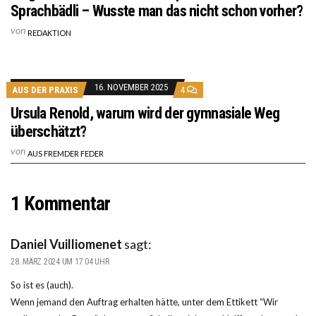
Sprachbädli – Wusste man das nicht schon vorher?
von
REDAKTION
16. NOVEMBER 2025
AUS DER PRAXIS
4
Ursula Renold, warum wird der gymnasiale Weg
überschätzt?
von
AUS FREMDER FEDER
1 Kommentar
Daniel Vuilliomenet
sagt:
28. MÄRZ 2024 UM 17:04 UHR
So ist es (auch).
Wenn jemand den Auftrag erhalten hätte, unter dem Ettikett “Wir