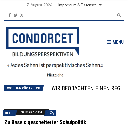
7. August 2026
Impressum & Datenschutz
MENU
ICH WILL MEHR EVIDENZ UND WILL WISSEN, WAS ALL DIE INVESTITIONEN BRINGEN
WORAUS WÄCHST, WAS KINDER TRÄGT
“WIR BEOBACHTEN EINEN REGELRECHTEN STURZFLUG BEI DEN LERNLEISTUNGEN”
WOCHENRÜCKBLICK
DIE VERSTÄRKTE HARMONISIERUNG IM SCHULWESEN VERRINGERT DAS INNOVATIONSPOTENZIAL
2’529 UNTERSCHRIFTEN FÜR «KEINE DIGITALEN GERÄTE IN DEN ERSTEN VIER PRIMARSCHULJAHREN» EINGEREICHT
ICH WILL MEHR EVIDENZ UND WILL WISSEN, WAS ALL DIE INVESTITIONEN BRINGEN
28. MÄRZ 2024
BLOG
1
WORAUS WÄCHST, WAS KINDER TRÄGT
Zu Basels gescheiterter Schulpolitik