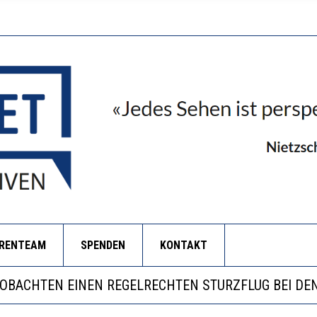
ORENTEAM
SPENDEN
KONTAKT
LL MEHR EVIDENZ UND WILL WISSEN, WAS ALL DIE IN
 WÄCHST, WAS KINDER TRÄGT
EOBACHTEN EINEN REGELRECHTEN STURZFLUG BEI DE
RSTÄRKTE HARMONISIERUNG IM SCHULWESEN VERRIN