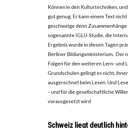
Können in den Kulturtechniken, und z
gut genug. Er kann einem Text nich
geschweige denn Zusammenhänge erf
sogenannte IGLU-Studie, die Inter
Ergebnis wurde in diesen Tagen präse
Berliner Bildungsministerium. Der 
Folgen für den weiteren Lern- und
Grundschulen gelingt es nicht, ihnen
ausgerechnet beim Lesen. Und Lesen
– und für die gesellschaftliche Will
vorausgesetzt wird
Schweiz liegt deutlich hin