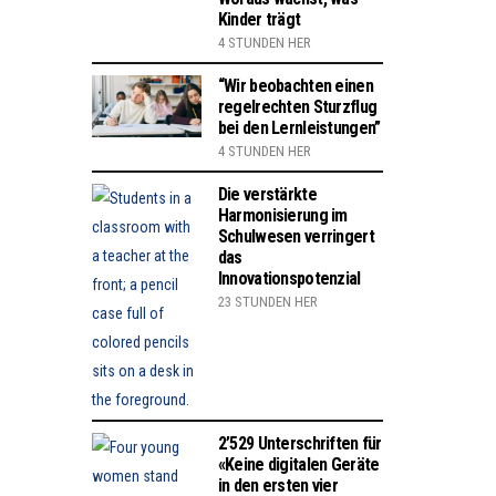
Kinder trägt
4 STUNDEN HER
“Wir beobachten einen
regelrechten Sturzflug
bei den Lernleistungen”
4 STUNDEN HER
Die verstärkte
Harmonisierung im
Schulwesen verringert
das
Innovationspotenzial
23 STUNDEN HER
2’529 Unterschriften für
«Keine digitalen Geräte
in den ersten vier