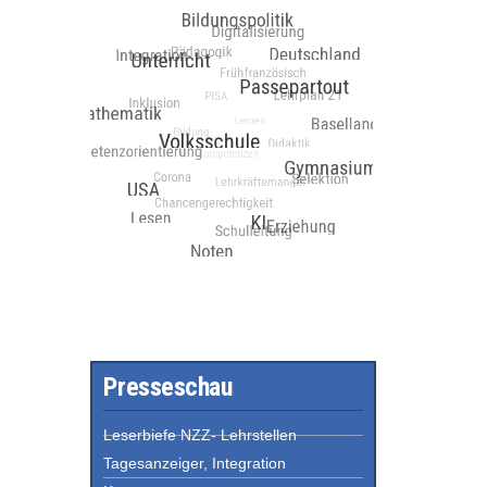
Presseschau
Leserbiefe NZZ- Lehrstellen
Tagesanzeiger, Integration