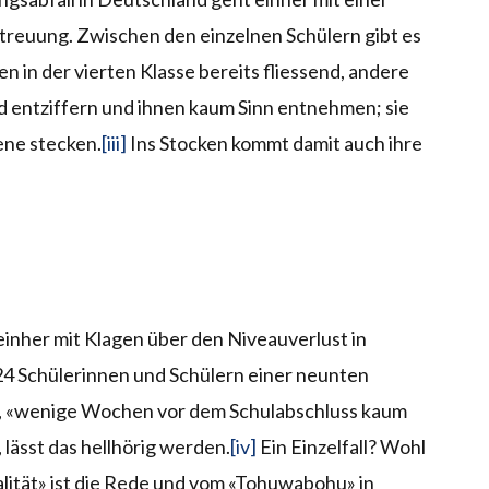
reuung. Zwischen den einzelnen Schülern gibt es
n in der vierten Klasse bereits fliessend, andere
 entziffern und ihnen kaum Sinn entnehmen; sie
ne stecken.
[iii]
Ins Stocken kommt damit auch ihre
inher mit Klagen über den Niveauverlust in
4 Schülerinnen und Schülern einer neunten
tel, «wenige Wochen vor dem Schulabschluss kaum
 lässt das hellhörig werden.
[iv]
Ein Einzelfall? Wohl
lität» ist die Rede und vom «Tohuwabohu» in