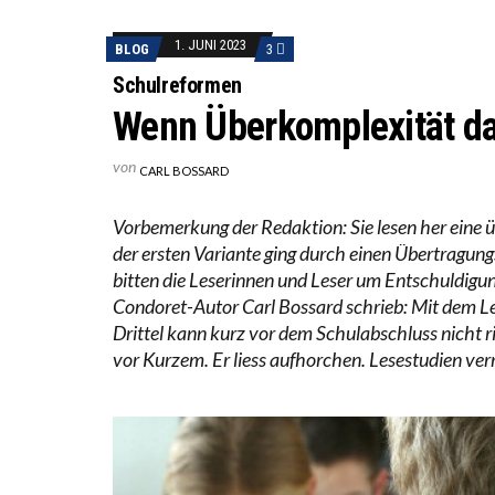
ICH WI
1. JUNI 2023
BLOG
3
WORAUS
Schulreformen
Wenn Überkomplexität da
von
CARL BOSSARD
Vorbemerkung der Redaktion: Sie lesen her eine üb
der ersten Variante ging durch einen Übertragung
bitten die Leserinnen und Leser um Entschuldigun
Condoret-Autor Carl Bossard schrieb: Mit dem Le
Drittel kann kurz vor dem Schulabschluss nicht r
vor Kurzem. Er liess aufhorchen. Lesestudien ver