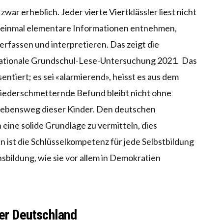
war erheblich. Jeder vierte Viertklässler liest nicht
t einmal elementare Informationen entnehmen,
assen und interpretieren. Das zeigt die
nationale Grundschul-Lese-Untersuchung 2021. Das
ntiert; es sei «alarmierend», heisst es aus dem
niederschmetternde Befund bleibt nicht ohne
 Lebensweg dieser Kinder. Den deutschen
 eine solide Grundlage zu vermitteln, dies
 ist die Schlüsselkompetenz für jede Selbstbildung
ensbildung, wie sie vor allem in Demokratien
ter Deutschland