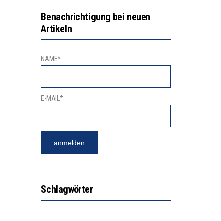
2’529 UNTERSCHRIFTEN FÜR «KEINE DIGITALEN GERÄTE IN DEN ERSTEN VIER PRIMARSCHULJAHREN» EINGEREICHT
VESTITIONEN BRINGEN
Benachrichtigung bei neuen
Artikeln
NAME*
E-MAIL*
Schlagwörter