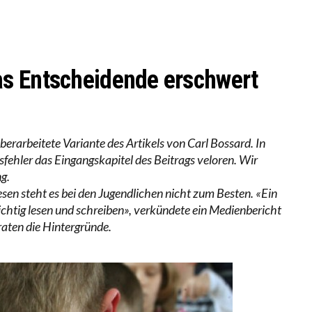
LL MEHR EVIDENZ UND WILL WISSEN, WAS ALL DIE IN
 WÄCHST, WAS KINDER TRÄGT
s Entscheidende erschwert
erarbeitete Variante des Artikels von Carl Bossard. In
sfehler das Eingangskapitel des Beitrags veloren. Wir
g.
sen steht es bei den Jugendlichen nicht zum Besten. «Ein
ichtig lesen und schreiben», verkündete ein Medienbericht
raten die Hintergründe.