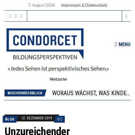
7. August 2026
Impressum & Datenschutz
MENU
2’529 UNTERSCHRIFTEN FÜR «KEINE DIGITALEN GERÄTE IN DEN ERSTEN VIER PRIMARSCHULJAHREN» EINGEREICHT
DIE GANZE HILFLOSIGKEIT DES BILDUNGSBÜRGERTUMS
WORAUS WÄCHST, WAS KINDER TRÄGT
WOCHENRÜCKBLICK
“WIR BEOBACHTEN EINEN REGELRECHTEN STURZFLUG BEI DEN LERNLEISTUNGEN”
DIE VERSTÄRKTE HARMONISIERUNG IM SCHULWESEN VERRINGERT DAS INNOVATIONSPOTENZIAL
2’529 UNTERSCHRIFTEN FÜR «KEINE DIGITALEN GERÄTE IN DEN ERSTEN VIER PRIMARSCHULJAHREN» EINGEREICHT
12. DEZEMBER 2019
DIE GANZE HILFLOSIGKEIT DES BILDUNGSBÜRGERTUMS
BLOG
0
Unzureichender