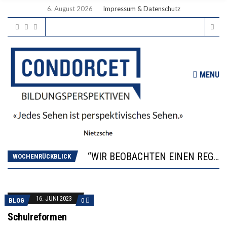
6. August 2026
Impressum & Datenschutz
MENU
ICH WILL MEHR EVIDENZ UND WILL WISSEN, WAS ALL DIE INVESTITIONEN BRINGEN
WORAUS WÄCHST, WAS KINDER TRÄGT
“WIR BEOBACHTEN EINEN REGELRECHTEN STURZFLUG BEI DEN LERNLEISTUNGEN”
DIE VERSTÄRKTE HARMONISIERUNG IM SCHULWESEN VERRINGERT DAS INNOVATIONSPOTENZIAL
WOCHENRÜCKBLICK
2’529 UNTERSCHRIFTEN FÜR «KEINE DIGITALEN GERÄTE IN DEN ERSTEN VIER PRIMARSCHULJAHREN» EINGEREICHT
ICH WILL MEHR EVIDENZ UND WILL WISSEN, WAS ALL DIE INVESTITIONEN BRINGEN
WORAUS WÄCHST, WAS KINDER TRÄGT
16. JUNI 2023
BLOG
0
Schulreformen