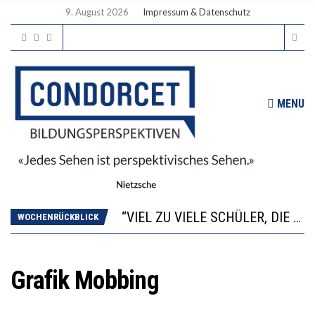
9. August 2026
Impressum & Datenschutz
MENU
“WIR BEOBACHTEN EINEN REGELRECHTEN STURZFLUG BEI DEN LERNLEISTUNGEN”
ANNA-KATHARINA ZENGER UND IHRE VERFASSUNGSKENNTNISSE
“VIEL ZU VIELE SCHÜLER, DIE GEMESSEN AN IHREN FÄHIGKEITEN GAR NICHT ANS GYMNASIUM GEHÖREN”
WOCHENRÜCKBLICK
DIE GANZE HILFLOSIGKEIT DES BILDUNGSBÜRGERTUMS
WORAUS WÄCHST, WAS KINDER TRÄGT
“WIR BEOBACHTEN EINEN REGELRECHTEN STURZFLUG BEI DEN LERNLEISTUNGEN”
Grafik Mobbing
ANNA-KATHARINA ZENGER UND IHRE VERFASSUNGSKENNTNISSE