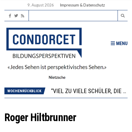
9. August 2026
Impressum & Datenschutz
MENU
“WIR BEOBACHTEN EINEN REGELRECHTEN STURZFLUG BEI DEN LERNLEISTUNGEN”
ANNA-KATHARINA ZENGER UND IHRE VERFASSUNGSKENNTNISSE
“VIEL ZU VIELE SCHÜLER, DIE GEMESSEN AN IHREN FÄHIGKEITEN GAR NICHT ANS GYMNASIUM GEHÖREN”
WOCHENRÜCKBLICK
DIE GANZE HILFLOSIGKEIT DES BILDUNGSBÜRGERTUMS
WORAUS WÄCHST, WAS KINDER TRÄGT
“WIR BEOBACHTEN EINEN REGELRECHTEN STURZFLUG BEI DEN LERNLEISTUNGEN”
Roger Hiltbrunner
ANNA-KATHARINA ZENGER UND IHRE VERFASSUNGSKENNTNISSE