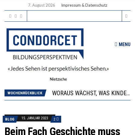
7. August 2026
Impressum & Datenschutz
MENU
2’529 UNTERSCHRIFTEN FÜR «KEINE DIGITALEN GERÄTE IN DEN ERSTEN VIER PRIMARSCHULJAHREN» EINGEREICHT
DIE GANZE HILFLOSIGKEIT DES BILDUNGSBÜRGERTUMS
WORAUS WÄCHST, WAS KINDER TRÄGT
“WIR BEOBACHTEN EINEN REGELRECHTEN STURZFLUG BEI DEN LERNLEISTUNGEN”
WOCHENRÜCKBLICK
DIE VERSTÄRKTE HARMONISIERUNG IM SCHULWESEN VERRINGERT DAS INNOVATIONSPOTENZIAL
2’529 UNTERSCHRIFTEN FÜR «KEINE DIGITALEN GERÄTE IN DEN ERSTEN VIER PRIMARSCHULJAHREN» EINGEREICHT
DIE GANZE HILFLOSIGKEIT DES BILDUNGSBÜRGERTUMS
15. JANUAR 2023
BLOG
2
Beim Fach Geschichte muss