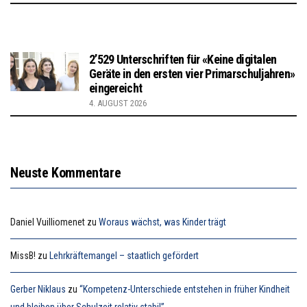
2’529 Unterschriften für «Keine digitalen
Geräte in den ersten vier Primarschuljahren»
eingereicht
4. AUGUST 2026
Neuste Kommentare
Daniel Vuilliomenet
zu
Woraus wächst, was Kinder trägt
MissB!
zu
Lehrkräftemangel – staatlich gefördert
Gerber Niklaus
zu
“Kompetenz-Unterschiede entstehen in früher Kindheit
und bleiben über Schulzeit relativ stabil”