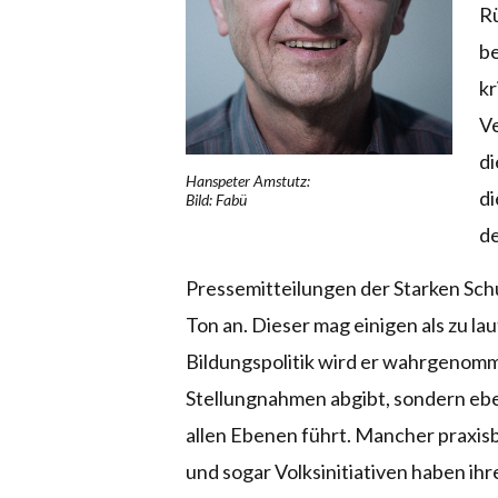
Rü
be
kr
Ve
di
Hanspeter Amstutz:
di
Bild: Fabü
d
Pressemitteilungen der Starken Sch
Ton an. Dieser mag einigen als zu laut
Bildungspolitik wird er wahrgenomme
Stellungnahmen abgibt, sondern eb
allen Ebenen führt. Mancher praxis
und sogar Volksinitiativen haben ih