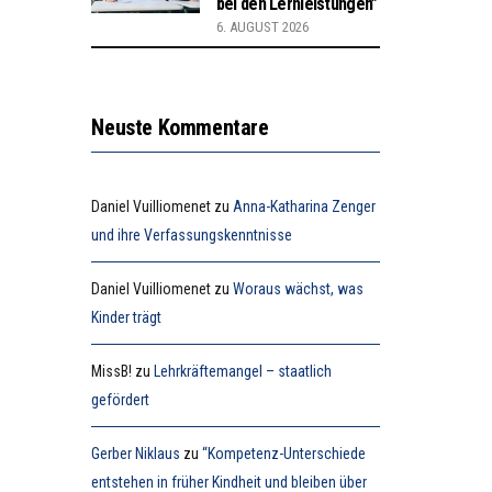
bei den Lernleistungen”
6. AUGUST 2026
Neuste Kommentare
Daniel Vuilliomenet
zu
Anna-Katharina Zenger
und ihre Verfassungskenntnisse
Daniel Vuilliomenet
zu
Woraus wächst, was
Kinder trägt
MissB!
zu
Lehrkräftemangel – staatlich
gefördert
Gerber Niklaus
zu
“Kompetenz-Unterschiede
entstehen in früher Kindheit und bleiben über