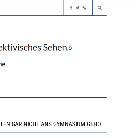
EN LERNLEISTUNGEN”
ISSE
“VIEL ZU VIELE SCHÜLER, DIE GEMESSEN AN IHREN FÄHIGKEITEN GAR NICHT ANS GYMNASIUM GEHÖREN”