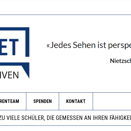
ORENTEAM
SPENDEN
KONTAKT
BEOBACHTEN EINEN REGELRECHTEN STURZFLUG BEI D
KATHARINA ZENGER UND IHRE VERFASSUNGSKENNTN
ANZE HILFLOSIGKEIT DES BILDUNGSBÜRGERTUMS