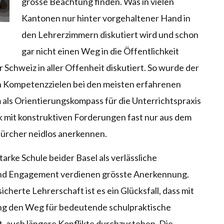
grosse Beachtung finden. Was in vielen
Kantonen nur hinter vorgehaltener Hand in
den Lehrerzimmern diskutiert wird und schon
gar nicht einen Weg in die Öffentlichkeit
 Schweiz in aller Offenheit diskutiert. So wurde der
n Kompetenzzielen bei den meisten erfahrenen
ls Orientierungskompass für die Unterrichtspraxis
 mit konstruktiven Forderungen fast nur aus dem
 Zürcher neidlos anerkennen.
tarke Schule beider Basel als verlässliche
und Engagement verdienen grösste Anerkennung.
icherte Lehrerschaft ist es ein Glücksfall, dass mit
ung den Weg für bedeutende schulpraktische
t, auch längere Konflikte durchzustehen. Die