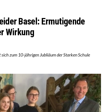
S WÄCHST, WAS KINDER TRÄGT
BEOBACHTEN EINEN REGELRECHTEN STURZFLUG BEI D
KATHARINA ZENGER UND IHRE VERFASSUNGSKENNTN
eider Basel: Ermutigende
er Wirkung
sich zum 10-jährigen Jubliäum der Starken Schule