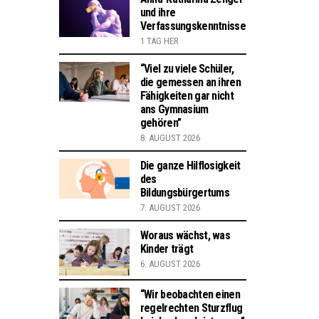
und ihre
Verfassungskenntnisse
1 TAG HER
“Viel zu viele Schüler,
die gemessen an ihren
Fähigkeiten gar nicht
ans Gymnasium
gehören”
8. AUGUST 2026
Die ganze Hilflosigkeit
des
Bildungsbürgertums
7. AUGUST 2026
Woraus wächst, was
Kinder trägt
6. AUGUST 2026
“Wir beobachten einen
regelrechten Sturzflug