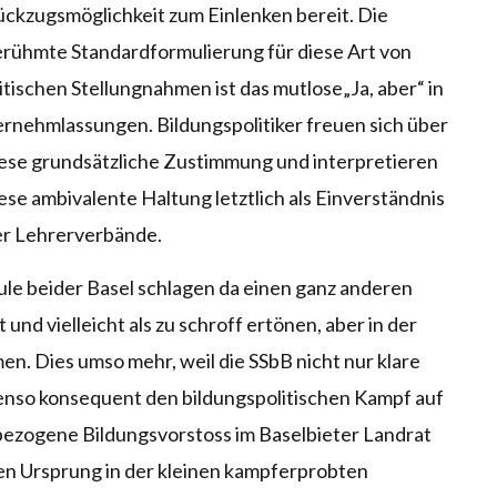
ckzugsmöglichkeit zum Einlenken bereit. Die
rühmte Standardformulierung für diese Art von
itischen Stellungnahmen ist das mutlose„Ja, aber“ in
rnehmlassungen. Bildungspolitiker freuen sich über
ese grundsätzliche Zustimmung und interpretieren
ese ambivalente Haltung letztlich als Einverständnis
er Lehrerverbände.
ule beider Basel schlagen da einen ganz anderen
 und vielleicht als zu schroff ertönen, aber in der
n. Dies umso mehr, weil die SSbB nicht nur klare
enso konsequent den bildungspolitischen Kampf auf
bezogene Bildungsvorstoss im Baselbieter Landrat
ren Ursprung in der kleinen kampferprobten