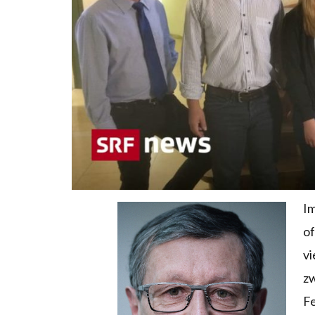
Im
of
vi
zw
Fe