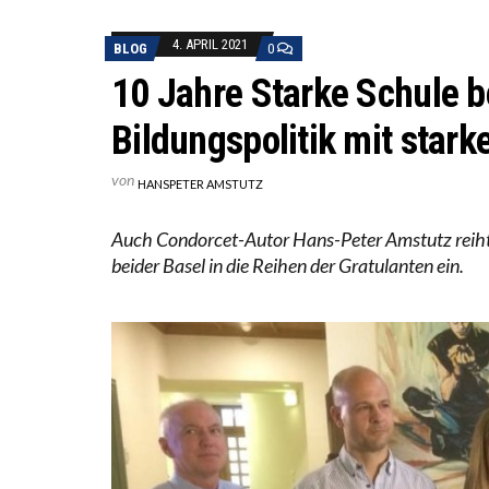
WORAU
“WIR 
4. APRIL 2021
BLOG
0
ANNA-
10 Jahre Starke Schule b
Bildungspolitik mit stark
von
HANSPETER AMSTUTZ
Auch Condorcet-Autor Hans-Peter Amstutz reiht 
beider Basel in die Reihen der Gratulanten ein.