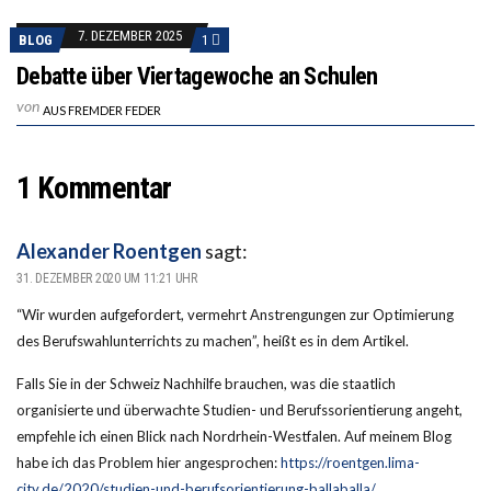
7. DEZEMBER 2025
BLOG
1
Debatte über Viertagewoche an Schulen
von
AUS FREMDER FEDER
1 Kommentar
Alexander Roentgen
sagt:
31. DEZEMBER 2020 UM 11:21 UHR
“Wir wurden aufgefordert, vermehrt Anstrengungen zur Optimierung
des Berufswahlunterrichts zu machen”, heißt es in dem Artikel.
Falls Sie in der Schweiz Nachhilfe brauchen, was die staatlich
organisierte und überwachte Studien- und Berufssorientierung angeht,
empfehle ich einen Blick nach Nordrhein-Westfalen. Auf meinem Blog
habe ich das Problem hier angesprochen:
https://roentgen.lima-
city.de/2020/studien-und-berufsorientierung-ballaballa/
.