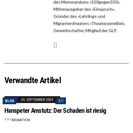
des Memorandums «550gegen550»,
Mitherausgeber des «Einspruch»,
Gründer des «Lehrlings-und
Migrantentheaters «TheaterzoneBiel»,
Gewerkschafter, Mitglied der GLP.
Verwandte Artikel
24. SEPTEMBER 2025
BLOG
0
Hanspeter Amstutz: Der Schaden ist riesig
von
REDAKTION