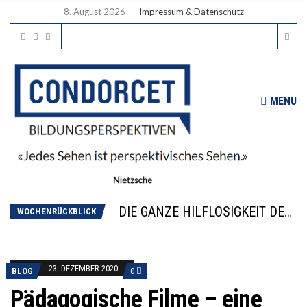
8. August 2026
Impressum & Datenschutz
MENU
DIE VERSTÄRKTE HARMONISIERUNG IM SCHULWESEN VERRINGERT DAS INNOVATIONSPOTENZIAL
“VIEL ZU VIELE SCHÜLER, DIE GEMESSEN AN IHREN FÄHIGKEITEN GAR NICHT ANS GYMNASIUM GEHÖREN”
DIE GANZE HILFLOSIGKEIT DES BILDUNGSBÜRGERTUMS
WOCHENRÜCKBLICK
WORAUS WÄCHST, WAS KINDER TRÄGT
“WIR BEOBACHTEN EINEN REGELRECHTEN STURZFLUG BEI DEN LERNLEISTUNGEN”
DIE VERSTÄRKTE HARMONISIERUNG IM SCHULWESEN VERRINGERT DAS INNOVATIONSPOTENZIAL
23. DEZEMBER 2020
BLOG
0
“VIEL ZU VIELE SCHÜLER, DIE GEMESSEN AN IHREN FÄHIGKEITEN GAR NICHT ANS GYMNASIUM GEHÖREN”
Pädagogische Filme – eine