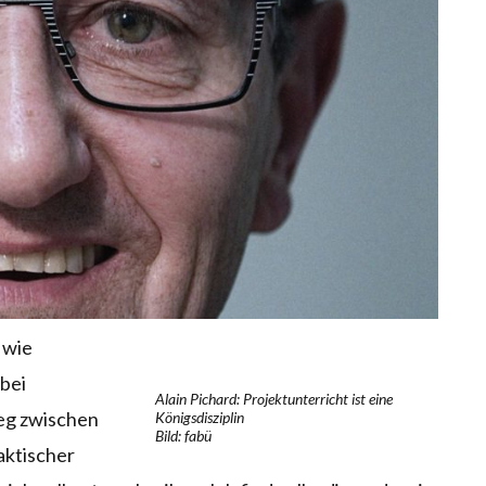
, wie
bei
Alain Pichard: Projektunterricht ist eine
ieg zwischen
Königsdisziplin
Bild: fabü
aktischer