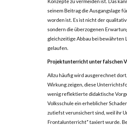
Konzepte zu vermeiden ist. Das kann i
seinem Beitrag die Ausgangslage fü
worden ist. Es ist nicht der qualitat
sondern die überzogenen Erwartung
gleichzeitige Abbau bei bewährten L
gelaufen.
Projektunterricht unter falschen 
Allzu häufig wird ausgerechnet do
Wirkung zeigen, diese Unterrichtsfo
wenig reflektierte didaktische Vorgeh
Volksschule ein erheblicher Schaden
zutiefst verunsichert sind, weil ihr
Frontalunterricht” taxiert wurde. B