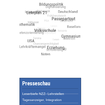
Presseschau
Leserbiefe NZZ- Lehrstellen
Tagesanzeiger, Integration