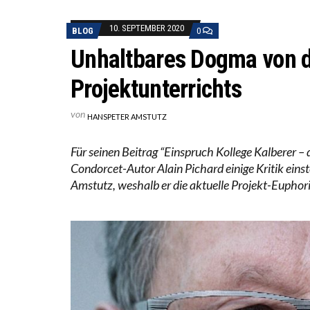
10. SEPTEMBER 2020
BLOG
0
Unhaltbares Dogma von d
Projektunterrichts
von
HANSPETER AMSTUTZ
Für seinen Beitrag “Einspruch Kollege Kalberer – d
Condorcet-Autor Alain Pichard einige Kritik ein
Amstutz, weshalb er die aktuelle Projekt-Euphorie