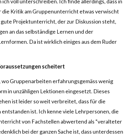
ch voll unterschreiben. Ich finde allerdings, dass in
r die Kritik am Gruppenunterricht etwas verwischt
iv gute Projektunterricht, der zur Diskussion steht,
en an das selbständige Lernen und der
ernformen. Da ist wirklich einiges aus dem Ruder
Voraussetzungen scheitert
rt, wo Gruppenarbeiten erfahrungsgemäss wenig
rm in unzähligen Lektionen eingesetzt. Dieses
en ist leider so weit verbreitet, dass für die
 entstanden ist. Ich kenne viele Lehrpersonen, die
 Unterricht von Fachstellen abwertend als “veralteter
edenklich bei der ganzen Sache ist, dass unterdessen