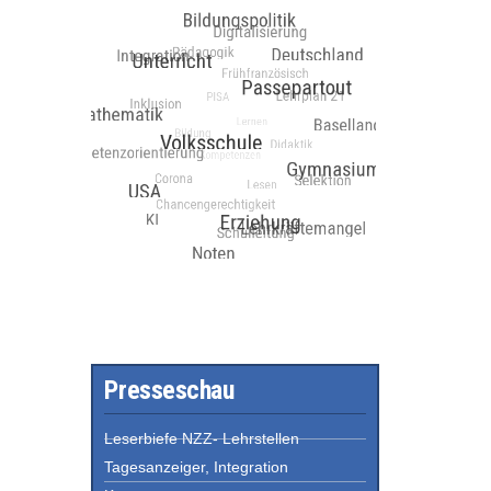
Presseschau
Leserbiefe NZZ- Lehrstellen
Tagesanzeiger, Integration