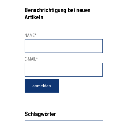
GERT DAS INNOVATIONSPOTENZIAL
2’529 UNTERSCHRIFTEN FÜR «KEINE DIGITALEN GERÄTE IN DEN ERSTEN VIER PRIMARSCHULJAHREN» EINGEREICHT
Benachrichtigung bei neuen
Artikeln
NAME*
E-MAIL*
Schlagwörter