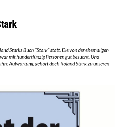
RSTÄRKTE HARMONISIERUNG IM SCHULWESEN VERRIN
NZE HILFLOSIGKEIT DES BILDUNGSBÜRGERTUMS
Stark
land Starks Buch “Stark” statt. Die von der ehemaligen
 war mit hundertfünzig Personen gut besucht. Und
ihre Aufwartung, gehört doch Roland Stark zu unseren