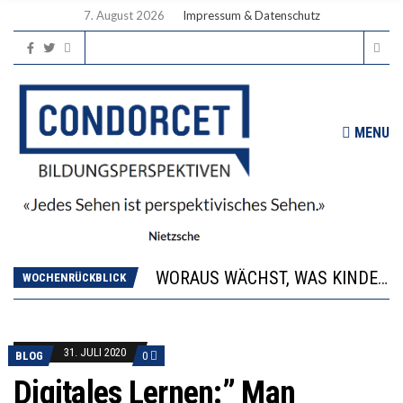
7. August 2026
Impressum & Datenschutz
MENU
2’529 UNTERSCHRIFTEN FÜR «KEINE DIGITALEN GERÄTE IN DEN ERSTEN VIER PRIMARSCHULJAHREN» EINGEREICHT
DIE GANZE HILFLOSIGKEIT DES BILDUNGSBÜRGERTUMS
WORAUS WÄCHST, WAS KINDER TRÄGT
“WIR BEOBACHTEN EINEN REGELRECHTEN STURZFLUG BEI DEN LERNLEISTUNGEN”
WOCHENRÜCKBLICK
DIE VERSTÄRKTE HARMONISIERUNG IM SCHULWESEN VERRINGERT DAS INNOVATIONSPOTENZIAL
2’529 UNTERSCHRIFTEN FÜR «KEINE DIGITALEN GERÄTE IN DEN ERSTEN VIER PRIMARSCHULJAHREN» EINGEREICHT
DIE GANZE HILFLOSIGKEIT DES BILDUNGSBÜRGERTUMS
31. JULI 2020
BLOG
0
Digitales Lernen:” Man