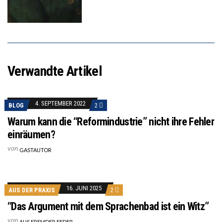
Verwandte Artikel
4. SEPTEMBER 2022
BLOG
2
Warum kann die “Reformindustrie” nicht ihre Fehler
einräumen?
von
GASTAUTOR
16. JUNI 2025
AUS DER PRAXIS
2
“Das Argument mit dem Sprachenbad ist ein Witz”
von
AUS FREMDER FEDER