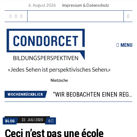
6. August 2026
Impressum & Datenschutz
MENU
ICH WILL MEHR EVIDENZ UND WILL WISSEN, WAS ALL DIE INVESTITIONEN BRINGEN
WORAUS WÄCHST, WAS KINDER TRÄGT
“WIR BEOBACHTEN EINEN REGELRECHTEN STURZFLUG BEI DEN LERNLEISTUNGEN”
WOCHENRÜCKBLICK
DIE VERSTÄRKTE HARMONISIERUNG IM SCHULWESEN VERRINGERT DAS INNOVATIONSPOTENZIAL
2’529 UNTERSCHRIFTEN FÜR «KEINE DIGITALEN GERÄTE IN DEN ERSTEN VIER PRIMARSCHULJAHREN» EINGEREICHT
ICH WILL MEHR EVIDENZ UND WILL WISSEN, WAS ALL DIE INVESTITIONEN BRINGEN
22. JULI 2020
BLOG
0
WORAUS WÄCHST, WAS KINDER TRÄGT
Ceci n’est pas une école