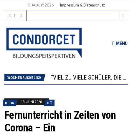
9. August 2026
Impressum & Datenschutz
MENU
“WIR BEOBACHTEN EINEN REGELRECHTEN STURZFLUG BEI DEN LERNLEISTUNGEN”
ANNA-KATHARINA ZENGER UND IHRE VERFASSUNGSKENNTNISSE
“VIEL ZU VIELE SCHÜLER, DIE GEMESSEN AN IHREN FÄHIGKEITEN GAR NICHT ANS GYMNASIUM GEHÖREN”
DIE GANZE HILFLOSIGKEIT DES BILDUNGSBÜRGERTUMS
WOCHENRÜCKBLICK
WORAUS WÄCHST, WAS KINDER TRÄGT
“WIR BEOBACHTEN EINEN REGELRECHTEN STURZFLUG BEI DEN LERNLEISTUNGEN”
ANNA-KATHARINA ZENGER UND IHRE VERFASSUNGSKENNTNISSE
18. JUNI 2020
BLOG
0
Fernunterricht in Zeiten von
Corona – Ein