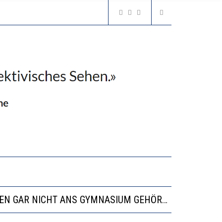
N LERNLEISTUNGEN”
SSE
“VIEL ZU VIELE SCHÜLER, DIE GEMESSEN AN IHREN FÄHIGKEITEN GAR NICHT ANS GYMNASIUM GEHÖREN”