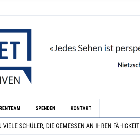
ORENTEAM
SPENDEN
KONTAKT
EOBACHTEN EINEN REGELRECHTEN STURZFLUG BEI DE
ATHARINA ZENGER UND IHRE VERFASSUNGSKENNTNI
NZE HILFLOSIGKEIT DES BILDUNGSBÜRGERTUMS