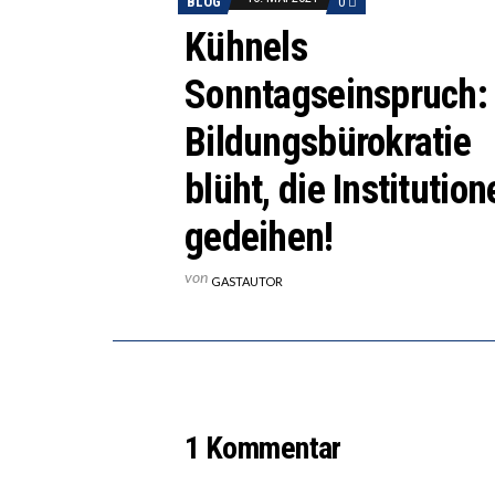
BLOG
0
Kühnels
Sonntagseinspruch:
Bildungsbürokratie
blüht, die Institutio
gedeihen!
von
GASTAUTOR
1 Kommentar