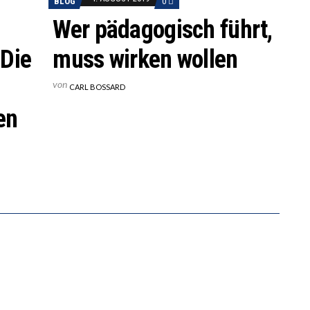
BLOG
0
Wer pädagogisch führt,
 Die
muss wirken wollen
von
CARL BOSSARD
nen