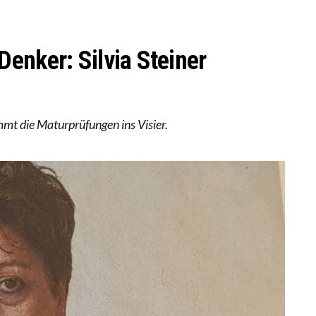
 WÄCHST, WAS KINDER TRÄGT
EOBACHTEN EINEN REGELRECHTEN STURZFLUG BEI DE
ATHARINA ZENGER UND IHRE VERFASSUNGSKENNTNI
enker: Silvia Steiner
immt die Maturprüfungen ins Visier.