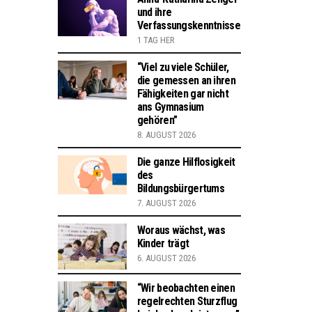
und ihre
Verfassungskenntnisse
1 TAG HER
“Viel zu viele Schüler,
die gemessen an ihren
Fähigkeiten gar nicht
ans Gymnasium
gehören”
8. AUGUST 2026
Die ganze Hilflosigkeit
des
Bildungsbürgertums
7. AUGUST 2026
Woraus wächst, was
Kinder trägt
6. AUGUST 2026
“Wir beobachten einen
regelrechten Sturzflug