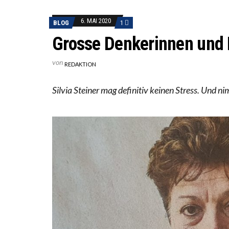
WORAUS
“WIR B
6. MAI 2020
BLOG
1
ANNA-K
Grosse Denkerinnen und D
von
REDAKTION
Silvia Steiner mag definitiv keinen Stress. Und n