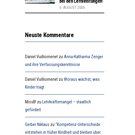
bei den Lernleistungen”
6. AUGUST 2026
Neuste Kommentare
Daniel Vuilliomenet
zu
Anna-Katharina Zenger
und ihre Verfassungskenntnisse
Daniel Vuilliomenet
zu
Woraus wächst, was
Kinder trägt
MissB!
zu
Lehrkräftemangel – staatlich
gefördert
Gerber Niklaus
zu
“Kompetenz-Unterschiede
entstehen in früher Kindheit und bleiben über