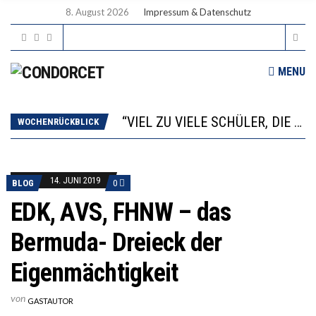
8. August 2026
Impressum & Datenschutz
“WIR BEOBACHTEN EINEN REGELRECHTEN STURZFLUG BEI DEN LERNLEISTUNGEN”
MENU
ANNA-KATHARINA ZENGER UND IHRE VERFASSUNGSKENNTNISSE
“VIEL ZU VIELE SCHÜLER, DIE GEMESSEN AN IHREN FÄHIGKEITEN GAR NICHT ANS GYMNASIUM GEHÖREN”
DIE GANZE HILFLOSIGKEIT DES BILDUNGSBÜRGERTUMS
WOCHENRÜCKBLICK
WORAUS WÄCHST, WAS KINDER TRÄGT
“WIR BEOBACHTEN EINEN REGELRECHTEN STURZFLUG BEI DEN LERNLEISTUNGEN”
ANNA-KATHARINA ZENGER UND IHRE VERFASSUNGSKENNTNISSE
14. JUNI 2019
BLOG
0
EDK, AVS, FHNW – das
Bermuda- Dreieck der
Eigenmächtigkeit
von
GASTAUTOR