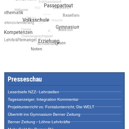
Presseschau
Leserbiefe NZZ- Lehrstellen
Tagesanzeiger, Integration Kommentar
Projektunterricht vs. Fontalunterricht, Die WELT
Übertritt ins Gymnasium Berner Zeitung
Berner Zeitung - Löhne Lehrkräfte