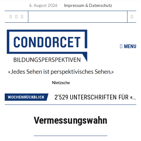
6. August 2026
Impressum & Datenschutz
MENU
“KOMPETENZ-UNTERSCHIEDE ENTSTEHEN IN FRÜHER KINDHEIT UND BLEIBEN ÜBER SCHULZEIT RELATIV STABIL”
DIE VERSTÄRKTE HARMONISIERUNG IM SCHULWESEN VERRINGERT DAS INNOVATIONSPOTENZIAL
2’529 UNTERSCHRIFTEN FÜR «KEINE DIGITALEN GERÄTE IN DEN ERSTEN VIER PRIMARSCHULJAHREN» EINGEREICHT
WOCHENRÜCKBLICK
ICH WILL MEHR EVIDENZ UND WILL WISSEN, WAS ALL DIE INVESTITIONEN BRINGEN
DER US-ÖKONOM WALLACE OATES: FÖDERALISMUS IM BILDUNGSBEREICH
Vermessungswahn
“KOMPETENZ-UNTERSCHIEDE ENTSTEHEN IN FRÜHER KINDHEIT UND BLEIBEN ÜBER SCHULZEIT RELATIV STABIL”
DIE VERSTÄRKTE HARMONISIERUNG IM SCHULWESEN VERRINGERT DAS INNOVATIONSPOTENZIAL