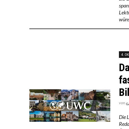
span
Lekt
wüns
4. O
Da
fa
Bi
von
G
Die 
Reda