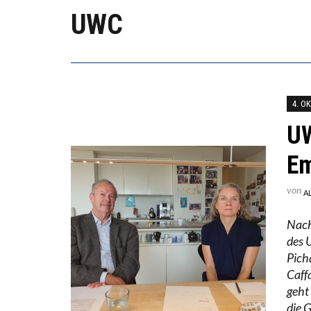
WORAU
UWC
“WIR 
ANNA-
4. O
UW
Em
von
A
Nach
des 
Pich
Caff
geht
die 