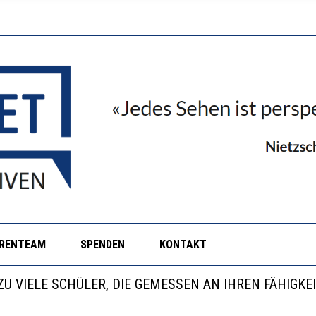
ORENTEAM
SPENDEN
KONTAKT
BEOBACHTEN EINEN REGELRECHTEN STURZFLUG BEI D
KATHARINA ZENGER UND IHRE VERFASSUNGSKENNTN
ANZE HILFLOSIGKEIT DES BILDUNGSBÜRGERTUMS