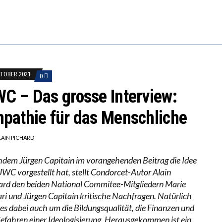
S WÄCHST, WAS KINDER TRÄGT
BEOBACHTEN EINEN REGELRECHTEN STURZFLUG BEI D
KATHARINA ZENGER UND IHRE VERFASSUNGSKENNTN
KTOBER 2021
0
C – Das grosse Interview:
pathie für das Menschliche
LAIN PICHARD
dem Jürgen Capitain im vorangehenden Beitrag die Idee
UWC vorgestellt hat, stellt Condorcet-Autor Alain
ard den beiden National Commitee-Mitgliedern Marie
ari und Jürgen Capitain kritische Nachfragen. Natürlich
 es dabei auch um die Bildungsqualität, die Finanzen und
Gefahren einer Ideologisierung. Herausgekommen ist ein