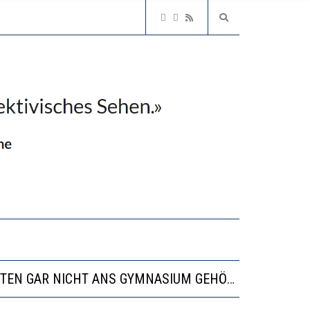
EN LERNLEISTUNGEN”
ISSE
“VIEL ZU VIELE SCHÜLER, DIE GEMESSEN AN IHREN FÄHIGKEITEN GAR NICHT ANS GYMNASIUM GEHÖREN”