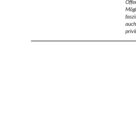
Öffe
Mögl
fasz
auch
privi