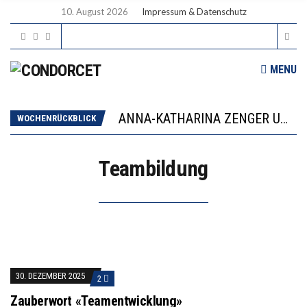
10. August 2026
Impressum & Datenschutz
MENU
WORAUS WÄCHST, WAS KINDER TRÄGT
JAPAN ZEIGT, WIE KINDER ERNÄHRUNG LERNEN – DEUTSCHLAND PENNT
ANNA-KATHARINA ZENGER UND IHRE VERFASSUNGSKENNTNISSE
WOCHENRÜCKBLICK
“VIEL ZU VIELE SCHÜLER, DIE GEMESSEN AN IHREN FÄHIGKEITEN GAR NICHT ANS GYMNASIUM GEHÖREN”
DIE GANZE HILFLOSIGKEIT DES BILDUNGSBÜRGERTUMS
Teambildung
WORAUS WÄCHST, WAS KINDER TRÄGT
JAPAN ZEIGT, WIE KINDER ERNÄHRUNG LERNEN – DEUTSCHLAND PENNT
30. DEZEMBER 2025
2
Zauberwort «Teamentwicklung»