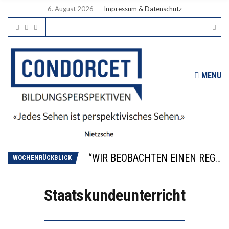
6. August 2026
Impressum & Datenschutz
MENU
ICH WILL MEHR EVIDENZ UND WILL WISSEN, WAS ALL DIE INVESTITIONEN BRINGEN
WORAUS WÄCHST, WAS KINDER TRÄGT
“WIR BEOBACHTEN EINEN REGELRECHTEN STURZFLUG BEI DEN LERNLEISTUNGEN”
WOCHENRÜCKBLICK
DIE VERSTÄRKTE HARMONISIERUNG IM SCHULWESEN VERRINGERT DAS INNOVATIONSPOTENZIAL
2’529 UNTERSCHRIFTEN FÜR «KEINE DIGITALEN GERÄTE IN DEN ERSTEN VIER PRIMARSCHULJAHREN» EINGEREICHT
Staatskundeunterricht
ICH WILL MEHR EVIDENZ UND WILL WISSEN, WAS ALL DIE INVESTITIONEN BRINGEN
WORAUS WÄCHST, WAS KINDER TRÄGT