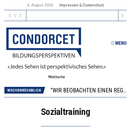
6. August 2026
Impressum & Datenschutz
MENU
ICH WILL MEHR EVIDENZ UND WILL WISSEN, WAS ALL DIE INVESTITIONEN BRINGEN
WORAUS WÄCHST, WAS KINDER TRÄGT
“WIR BEOBACHTEN EINEN REGELRECHTEN STURZFLUG BEI DEN LERNLEISTUNGEN”
WOCHENRÜCKBLICK
DIE VERSTÄRKTE HARMONISIERUNG IM SCHULWESEN VERRINGERT DAS INNOVATIONSPOTENZIAL
2’529 UNTERSCHRIFTEN FÜR «KEINE DIGITALEN GERÄTE IN DEN ERSTEN VIER PRIMARSCHULJAHREN» EINGEREICHT
Sozialtraining
ICH WILL MEHR EVIDENZ UND WILL WISSEN, WAS ALL DIE INVESTITIONEN BRINGEN
WORAUS WÄCHST, WAS KINDER TRÄGT