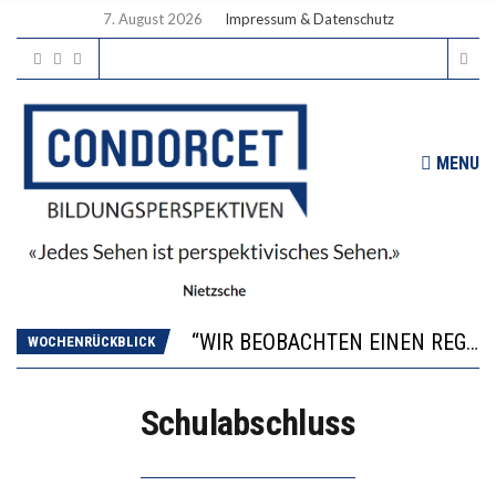
7. August 2026
Impressum & Datenschutz
MENU
ICH WILL MEHR EVIDENZ UND WILL WISSEN, WAS ALL DIE INVESTITIONEN BRINGEN
WORAUS WÄCHST, WAS KINDER TRÄGT
“WIR BEOBACHTEN EINEN REGELRECHTEN STURZFLUG BEI DEN LERNLEISTUNGEN”
WOCHENRÜCKBLICK
DIE VERSTÄRKTE HARMONISIERUNG IM SCHULWESEN VERRINGERT DAS INNOVATIONSPOTENZIAL
2’529 UNTERSCHRIFTEN FÜR «KEINE DIGITALEN GERÄTE IN DEN ERSTEN VIER PRIMARSCHULJAHREN» EINGEREICHT
Schulabschluss
ICH WILL MEHR EVIDENZ UND WILL WISSEN, WAS ALL DIE INVESTITIONEN BRINGEN
WORAUS WÄCHST, WAS KINDER TRÄGT