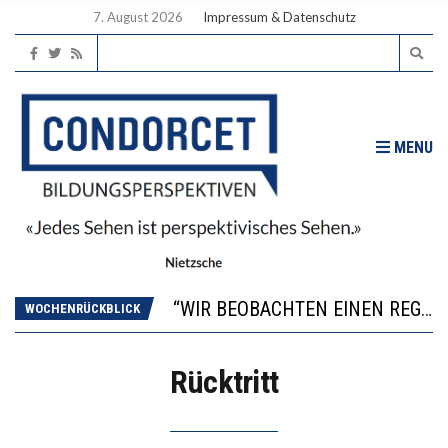
7. August 2026
Impressum & Datenschutz
MENU
ICH WILL MEHR EVIDENZ UND WILL WISSEN, WAS ALL DIE INVESTITIONEN BRINGEN
WORAUS WÄCHST, WAS KINDER TRÄGT
“WIR BEOBACHTEN EINEN REGELRECHTEN STURZFLUG BEI DEN LERNLEISTUNGEN”
WOCHENRÜCKBLICK
DIE VERSTÄRKTE HARMONISIERUNG IM SCHULWESEN VERRINGERT DAS INNOVATIONSPOTENZIAL
2’529 UNTERSCHRIFTEN FÜR «KEINE DIGITALEN GERÄTE IN DEN ERSTEN VIER PRIMARSCHULJAHREN» EINGEREICHT
Rücktritt
ICH WILL MEHR EVIDENZ UND WILL WISSEN, WAS ALL DIE INVESTITIONEN BRINGEN
WORAUS WÄCHST, WAS KINDER TRÄGT