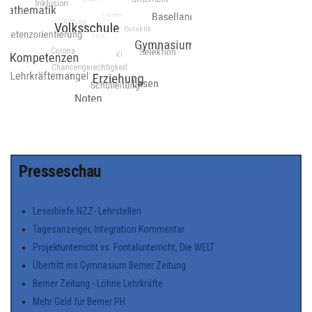
Presseschau
Leserbiefe NZZ- Lehrstellen
Tagesanzeiger, Integration Kommentar
Projektunterricht vs. Fontalunterricht, Die WELT
Übertritt ins Gymnasium Berner Zeitung
Berner Zeitung - Löhne Lehrkräfte
Mehr Geld für Berner PH