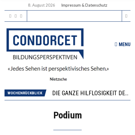
8. August 2026
Impressum & Datenschutz
MENU
DIE VERSTÄRKTE HARMONISIERUNG IM SCHULWESEN VERRINGERT DAS INNOVATIONSPOTENZIAL
“VIEL ZU VIELE SCHÜLER, DIE GEMESSEN AN IHREN FÄHIGKEITEN GAR NICHT ANS GYMNASIUM GEHÖREN”
DIE GANZE HILFLOSIGKEIT DES BILDUNGSBÜRGERTUMS
WOCHENRÜCKBLICK
WORAUS WÄCHST, WAS KINDER TRÄGT
“WIR BEOBACHTEN EINEN REGELRECHTEN STURZFLUG BEI DEN LERNLEISTUNGEN”
Podium
DIE VERSTÄRKTE HARMONISIERUNG IM SCHULWESEN VERRINGERT DAS INNOVATIONSPOTENZIAL
“VIEL ZU VIELE SCHÜLER, DIE GEMESSEN AN IHREN FÄHIGKEITEN GAR NICHT ANS GYMNASIUM GEHÖREN”