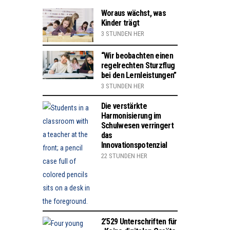
Woraus wächst, was
Kinder trägt
3 STUNDEN HER
“Wir beobachten einen
regelrechten Sturzflug
bei den Lernleistungen”
3 STUNDEN HER
Die verstärkte
Harmonisierung im
Schulwesen verringert
das
Innovationspotenzial
22 STUNDEN HER
2’529 Unterschriften für