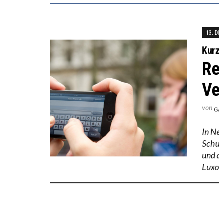
13. 
Kur
Re
Ve
von
G
In N
Schu
und 
Luxo