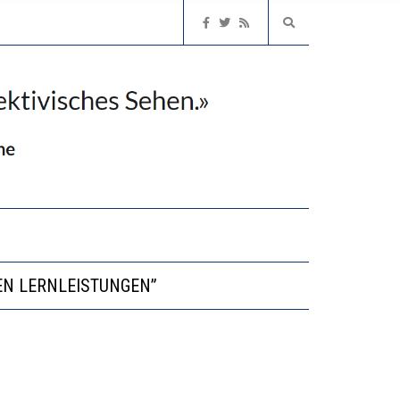
NVESTITIONEN BRINGEN
EN LERNLEISTUNGEN”
NGERT DAS INNOVATIONSPOTENZIAL
2’529 UNTERSCHRIFTEN FÜR «KEINE DIGITALEN GERÄTE IN DEN ERSTEN VIER PRIMARSCHULJAHREN» EINGEREICHT
NVESTITIONEN BRINGEN