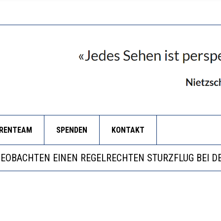
ORENTEAM
SPENDEN
KONTAKT
ILL MEHR EVIDENZ UND WILL WISSEN, WAS ALL DIE I
S WÄCHST, WAS KINDER TRÄGT
BEOBACHTEN EINEN REGELRECHTEN STURZFLUG BEI D
ERSTÄRKTE HARMONISIERUNG IM SCHULWESEN VERRI
ILL MEHR EVIDENZ UND WILL WISSEN, WAS ALL DIE I
S WÄCHST, WAS KINDER TRÄGT