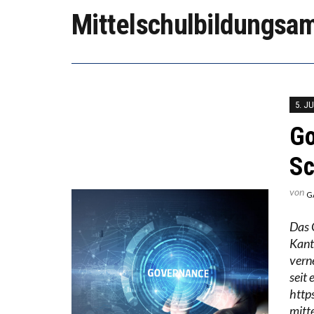
DIE VE
Mittelschulbildungsa
DIE GA
5. JU
Go
Sc
von
G
Das 
Kant
vern
seit
http
mitte