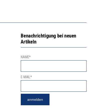
GERT DAS INNOVATIONSPOTENZIAL
2’529 UNTERSCHRIFTEN FÜR «KEINE DIGITALEN GERÄTE IN DEN ERSTEN VIER PRIMARSCHULJAHREN» EINGEREICHT
Benachrichtigung bei neuen
Artikeln
NAME*
E-MAIL*