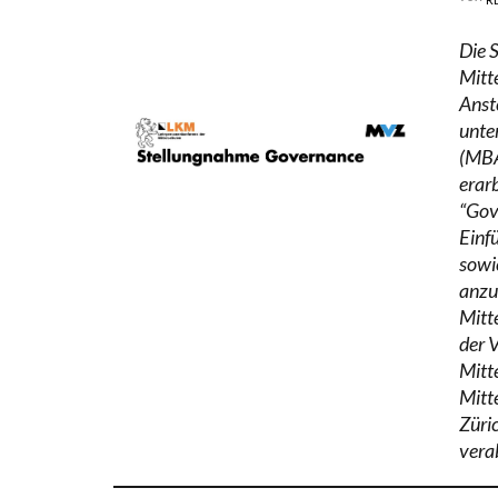
Die 
Mitt
Anst
unte
(MBA
erar
“Gov
Einf
sowi
anzu
Mitt
der 
Mitt
Mitt
Züri
vera