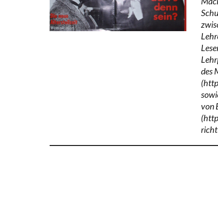
Mach
Schu
zwis
Lehr
Lese
Lehr
des 
(htt
sowi
von 
(htt
richt