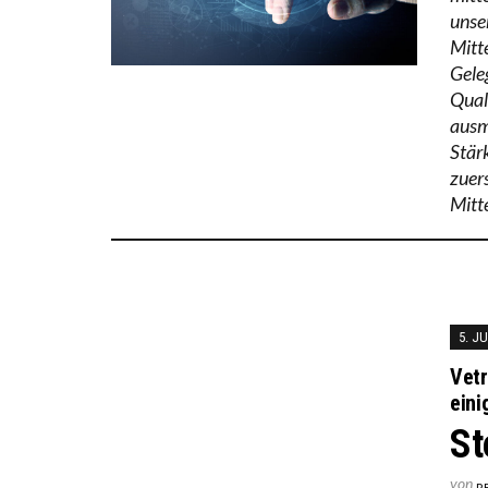
unse
Mitt
Gele
Qual
ausm
Stär
zuer
Mitt
5. JU
Vetr
eini
St
von
R