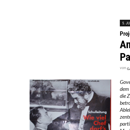
5. JU
Proj
An
Pa
von
G
Gove
dem 
die 
betr
Able
zent
part