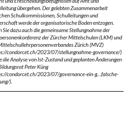
t und Entscheidungsbefugnissen auf Amt und
lleitung übergehen. Der gelebten Zusammenarbeit
chen Schulkommissionen, Schulleitungen und
erschaft werde der organisatorische Boden entzogen.
n Sie dazu auch die gemeinsame Stellungnahme der
personenkonferenz der Zürcher Mittelschulen (LKM) und
Mittelschullehrpersonenverbandes Zürich (MVZ)
ps://condorcet.ch/2023/07/stellungnahme-governance/)
e die Analyse von Ist-Zustand und geplanten Änderungen
Bildungsrat Peter Küng
ps://condorcet.ch/2023/07/governance-ein-g…falsche-
ung/).