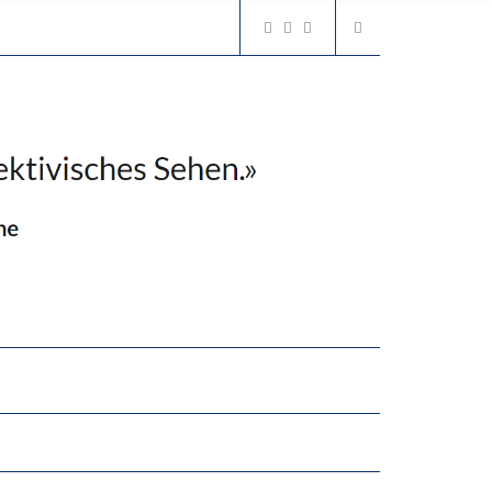
2’529 UNTERSCHRIFTEN FÜR «KEINE DIGITALEN GERÄTE IN DEN ERSTEN VIER PRIMARSCHULJAHREN» EINGEREICHT
N LERNLEISTUNGEN”