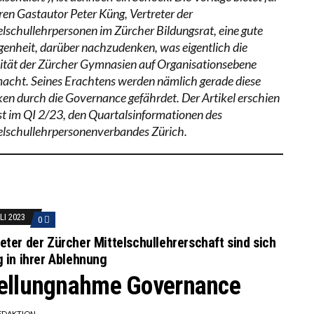
ren Gastautor Peter Küng, Vertreter der
elschullehrpersonen im Zürcher Bildungsrat, eine gute
genheit, darüber nachzudenken, was eigentlich die
ität der Zürcher Gymnasien auf Organisationsebene
acht. Seines Erachtens werden nämlich gerade diese
ken durch die Governance gefährdet. Der Artikel erschien
st im QI 2/23, den Quartalsinformationen des
elschullehrpersonenverbandes Zürich.
LI 2023
0
eter der Zürcher Mittelschullehrerschaft sind sich
g in ihrer Ablehnung
ellungnahme Governance
EDAKTION