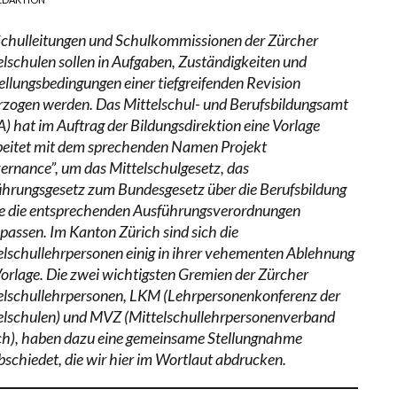
Schulleitungen und Schulkommissionen der Zürcher
elschulen sollen in Aufgaben, Zuständigkeiten und
ellungsbedingungen einer tiefgreifenden Revision
rzogen werden. Das Mittelschul- und Berufsbildungsamt
) hat im Auftrag der Bildungsdirektion eine Vorlage
beitet mit dem sprechenden Namen Projekt
ernance”, um das Mittelschulgesetz, das
ührungsgesetz zum Bundesgesetz über die Berufsbildung
e die entsprechenden Ausführungsverordnungen
passen. Im Kanton Zürich sind sich die
elschullehrpersonen einig in ihrer vehementen Ablehnung
Vorlage. Die zwei wichtigsten Gremien der Zürcher
elschullehrpersonen, LKM (Lehrpersonenkonferenz der
elschulen) und MVZ (Mittelschullehrpersonenverband
ch), haben dazu eine gemeinsame Stellungnahme
bschiedet, die wir hier im Wortlaut abdrucken.