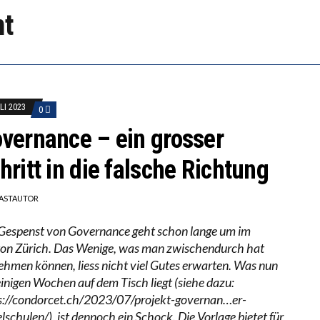
RSTÄRKTE HARMONISIERUNG IM SCHULWESEN VERRIN
mt
NZE HILFLOSIGKEIT DES BILDUNGSBÜRGERTUMS
LI 2023
0
vernance – ein grosser
hritt in die falsche Richtung
ASTAUTOR
Gespenst von Governance geht schon lange um im
on Zürich. Das Wenige, was man zwischendurch hat
ehmen können, liess nicht viel Gutes erwarten. Was nun
 einigen Wochen auf dem Tisch liegt (siehe dazu:
s://condorcet.ch/2023/07/projekt-governan…er-
lschulen/), ist dennoch ein Schock. Die Vorlage bietet für