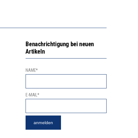
NGERT DAS INNOVATIONSPOTENZIAL
2’529 UNTERSCHRIFTEN FÜR «KEINE DIGITALEN GERÄTE IN DEN ERSTEN VIER PRIMARSCHULJAHREN» EINGEREICHT
Benachrichtigung bei neuen
Artikeln
NAME*
E-MAIL*