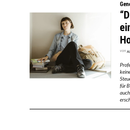
Gene
“D
ei
Ho
von
A
Prof
kein
Steu
für 
auch
ersc