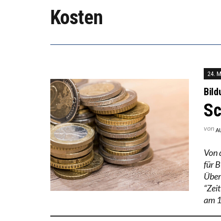
DIE V
Kosten
DIE G
24. 
Bil
Sc
von
A
Von 
für 
Übers
“Zeit
am 1