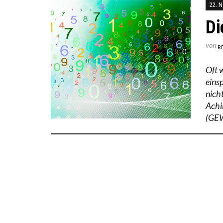
22. 
Di
von
R
Oft 
eins
nicht
Achi
(GEW