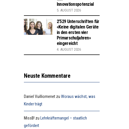
Innovationspotenzial
5. AUGUST 2026
2’529 Unterschriften für
«Keine digitalen Geräte
in den ersten vier
Primarschuljahren»
eingereicht
4. AUGUST 2026
Neuste Kommentare
Daniel Vuilliomenet
zu
Woraus wächst, was
Kinder trägt
MissB!
zu
Lehrkräftemangel – staatlich
gefördert