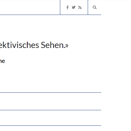
2’529 UNTERSCHRIFTEN FÜR «KEINE DIGITALEN GERÄTE IN DEN ERSTEN VIER PRIMARSCHULJAHREN» EINGEREICHT
EN LERNLEISTUNGEN”