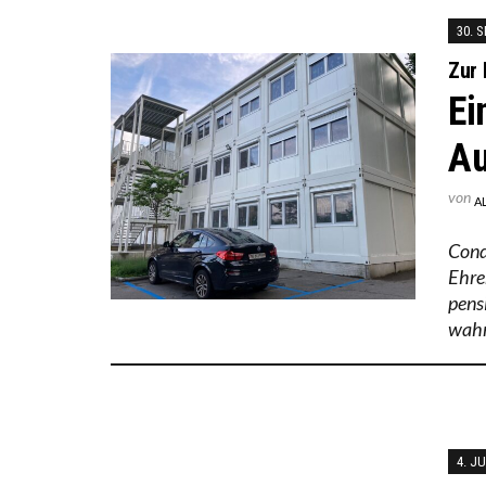
30. 
Zur 
Ei
Au
von
A
Cond
Ehre
pensi
wahn
4. J