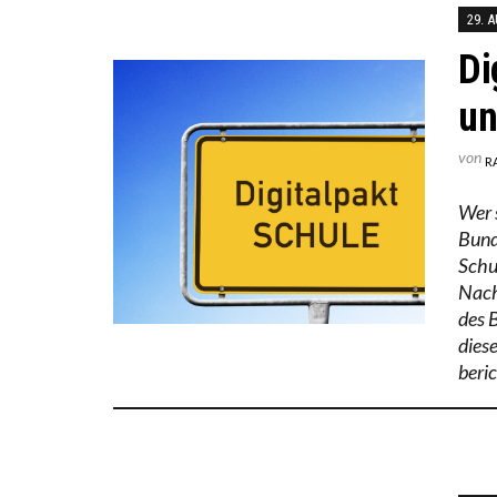
29. 
Di
un
von
R
Wer 
Bund
Schu
Nach
des 
dies
beric