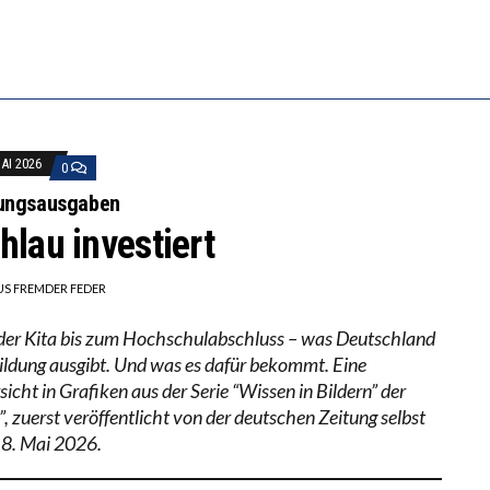
ERSTÄRKTE HARMONISIERUNG IM SCHULWESEN VERRI
ANZE HILFLOSIGKEIT DES BILDUNGSBÜRGERTUMS
MAI 2026
0
dungsausgaben
hlau investiert
US FREMDER FEDER
der Kita bis zum Hochschulabschluss – was Deutschland
Bildung ausgibt. Und was es dafür bekommt. Eine
icht in Grafiken aus der Serie “Wissen in Bildern” der
”, zuerst veröffentlicht von der deutschen Zeitung selbst
8. Mai 2026.