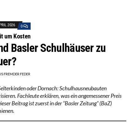
APRIL 2026
0
it um Kosten
nd Basler Schulhäuser zu
uer?
US FREMDER FEDER
elterkinden oder Dornach: Schulhausneubauten
risieren. Fachleute erklären, was ein angemessener Preis
Dieser Beitrag ist zuerst in der “Basler Zeitung” (BaZ)
hienen.