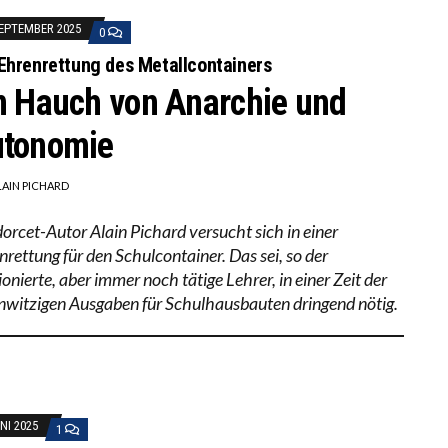
SEPTEMBER 2025
0
Ehrenrettung des Metallcontainers
n Hauch von Anarchie und
tonomie
LAIN PICHARD
orcet-Autor Alain Pichard versucht sich in einer
nrettung für den Schulcontainer. Das sei, so der
onierte, aber immer noch tätige Lehrer, in einer Zeit der
witzigen Ausgaben für Schulhausbauten dringend nötig.
UNI 2025
1