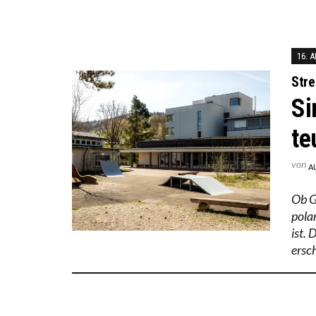
16. 
Stre
Si
te
von
A
Ob G
pola
ist. 
ersc