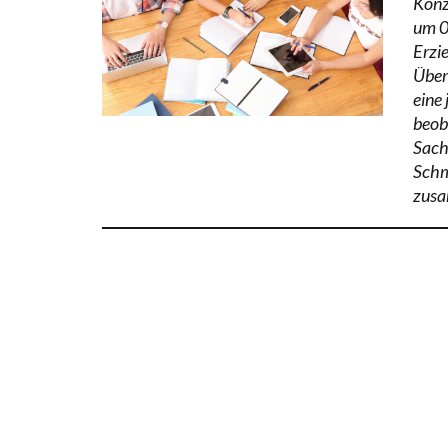
Konz
um 0
Erzi
Über
eine
beob
Sach
Schm
zusa