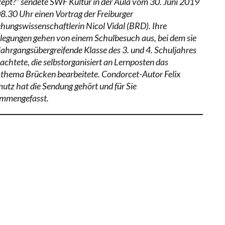
ept?” sendete SWF Kultur in der Aula vom 30. Juni 2019
8.30 Uhr einen Vortrag der Freiburger
ehungswissenschaftlerin Nicol Vidal (BRD). Ihre
legungen gehen von einem Schulbesuch aus, bei dem sie
 jahrgangsübergreifende Klasse des 3. und 4. Schuljahres
achtete, die selbstorganisiert an Lernposten das
thema Brücken bearbeitete. Condorcet-Autor Felix
utz hat die Sendung gehört und für Sie
mmengefasst.