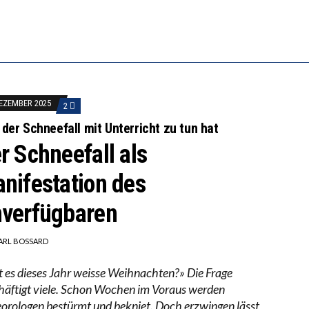
LL MEHR EVIDENZ UND WILL WISSEN, WAS ALL DIE IN
 WÄCHST, WAS KINDER TRÄGT
DEZEMBER 2025
2
der Schneefall mit Unterricht zu tun hat
r Schneefall als
nifestation des
verfügbaren
ARL BOSSARD
t es dieses Jahr weisse Weihnachten?» Die Frage
häftigt viele. Schon Wochen im Voraus werden
orologen bestürmt und bekniet. Doch erzwingen lässt