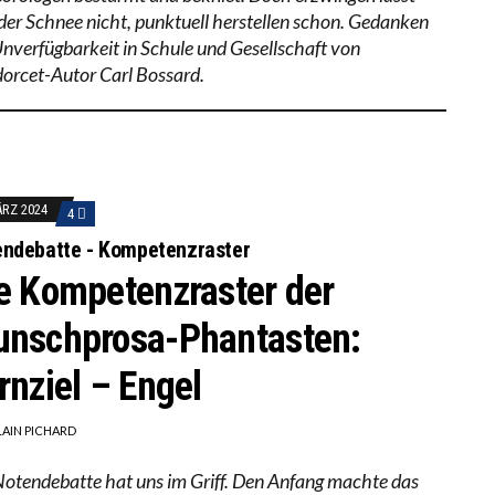
 der Schnee nicht, punktuell herstellen schon. Gedanken
Unverfügbarkeit in Schule und Gesellschaft von
orcet-Autor Carl Bossard.
ÄRZ 2024
4
endebatte - Kompetenzraster
e Kompetenzraster der
nschprosa-Phantasten:
rnziel – Engel
LAIN PICHARD
Notendebatte hat uns im Griff. Den Anfang machte das