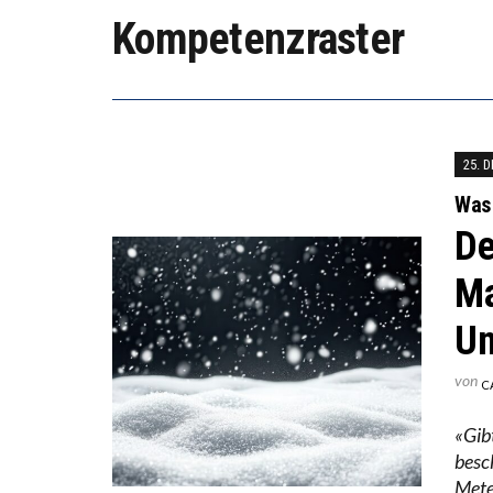
Kompetenzraster
ICH WI
WORAUS
25. 
Was 
De
Ma
Un
von
C
«Gib
besc
Mete