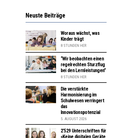
Neuste Beiträge
Woraus wächst, was
Kinder trägt
8 STUNDEN HER
“Wir beobachten einen
regelrechten Sturzflug
bei den Lernleistungen”
8 STUNDEN HER
Die verstärkte
Harmonisierung im
Schulwesen verringert
das
Innovationspotenzial
5. AUGUST 2026
2’529 Unterschriften für
«Keine digitalen Geräte