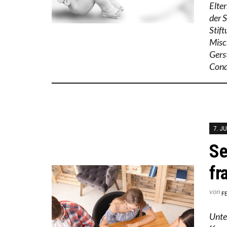
Elte
der S
Stif
Misc
Gerst
Cond
7. JU
Se
fr
von
F
Unte