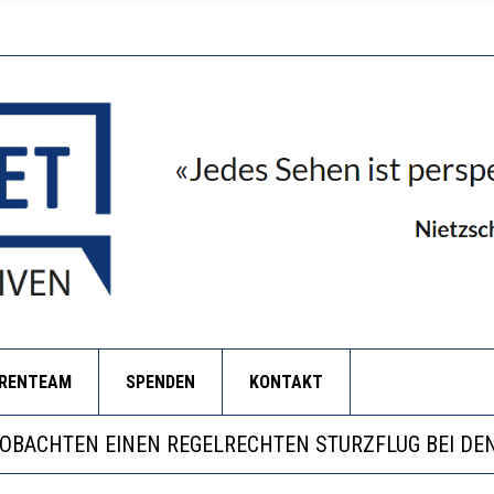
ORENTEAM
SPENDEN
KONTAKT
LL MEHR EVIDENZ UND WILL WISSEN, WAS ALL DIE IN
 WÄCHST, WAS KINDER TRÄGT
EOBACHTEN EINEN REGELRECHTEN STURZFLUG BEI DE
RSTÄRKTE HARMONISIERUNG IM SCHULWESEN VERRIN