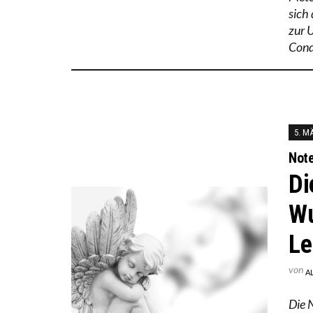
sich
zur 
Cond
5. M
Not
Di
Wu
Le
von
A
Die 